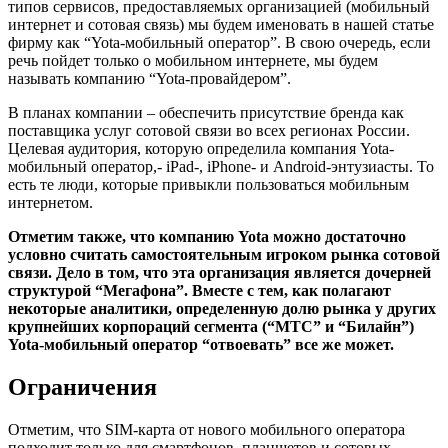
типов сервисов, предоставляемых организацией (мобильный
интернет и сотовая связь) мы будем именовать в нашей статье
фирму как “Yota-мобильный оператор”. В свою очередь, если
речь пойдет только о мобильном интернете, мы будем
называть компанию “Yota-провайдером”.
В планах компании – обеспечить присутствие бренда как
поставщика услуг сотовой связи во всех регионах России.
Целевая аудитория, которую определила компания Yota-
мобильный оператор,- iPad-, iPhone- и Android-энтузиасты. То
есть те люди, которые привыкли пользоваться мобильным
интернетом.
Отметим также, что компанию Yota можно достаточно
условно считать самостоятельным игроком рынка сотовой
связи. Дело в том, что эта организация является дочерней
структурой “Мегафона”. Вместе с тем, как полагают
некоторые аналитики, определенную долю рынка у других
крупнейших корпораций сегмента (“МТС” и “Билайн”)
Yota-мобильный оператор “отвоевать” все же может.
Ограничения
Отметим, что SIM-карта от нового мобильного оператора
подходит только для смартфонов, планшетов и сотовых