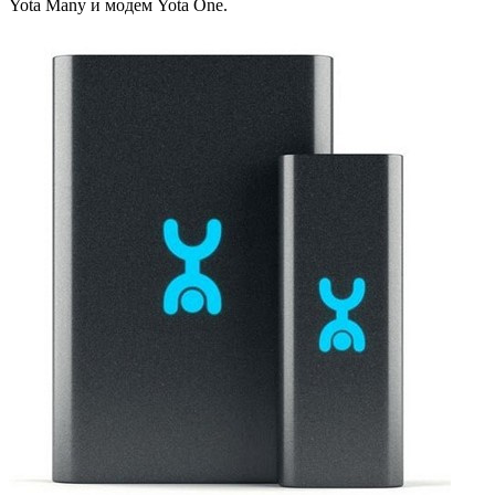
Yota Many и модем Yota One.