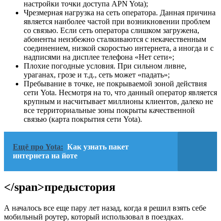
настройки точки доступа APN Yota
);
Чрезмерная нагрузка на сеть оператора. Данная причина
является наиболее частой при возникновении проблем
со связью. Если сеть оператора слишком загружена,
абоненты неизбежно сталкиваются с некачественным
соединением, низкой скоростью интернета, а иногда и с
надписями на дисплее телефона «Нет сети»;
Плохие погодные условия. При сильном ливне,
ураганах, грозе и т.д., сеть может «падать»;
Пребывание в точке, не покрываемой зоной действия
сети Yota. Несмотря на то, что данный оператор является
крупным и насчитывает миллионы клиентов, далеко не
все территориальные зоны покрыты качественной
связью (
карта покрытия сети Yota
).
Ещё про Yota:
Как узнать пакет
интернета на йоте
</span>предыстория
А началось все еще пару лет назад, когда я решил взять себе
мобильный роутер, который использовал в поездках.