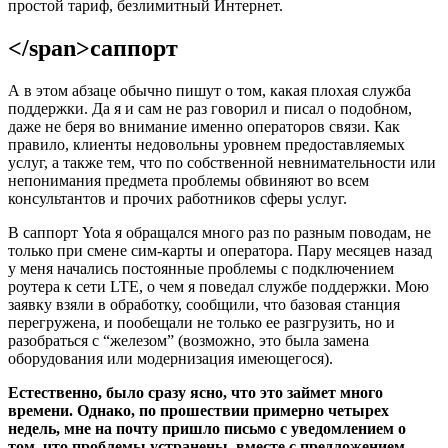
простой тариф, безлимитный Интернет.
</span>саппорт
А в этом абзаце обычно пишут о том, какая плохая служба
поддержки. Да я и сам не раз говорил и писал о подобном,
даже не беря во внимание именно операторов связи. Как
правило, клиенты недовольны уровнем предоставляемых
услуг, а также тем, что по собственной невнимательности или
непонимания предмета проблемы обвиняют во всем
консультантов и прочих работников сферы услуг.
В саппорт Yota я обращался много раз по разным поводам, не
только при смене сим-карты и оператора. Пару месяцев назад
у меня начались постоянные проблемы с подключением
роутера к сети LTE, о чем я поведал службе поддержки. Мою
заявку взяли в обработку, сообщили, что базовая станция
перегружена, и пообещали не только ее разгрузить, но и
разобраться с “железом” (возможно, это была замена
оборудования или модернизация имеющегося).
Естественно, было сразу ясно, что это займет много
времени. Однако, по прошествии примерно четырех
недель, мне на почту пришло письмо с уведомлением о
том, что проблемы устранены, вместе с предложением