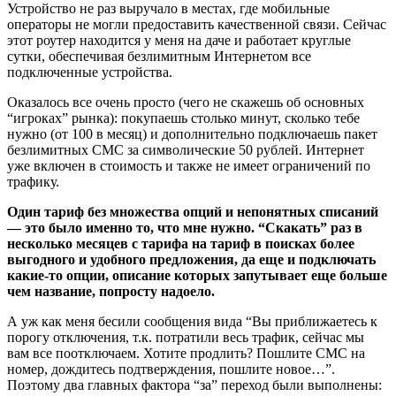
Устройство не раз выручало в местах, где мобильные
операторы не могли предоставить качественной связи. Сейчас
этот роутер находится у меня на даче и работает круглые
сутки, обеспечивая безлимитным Интернетом все
подключенные устройства.
Оказалось все очень просто (чего не скажешь об основных
“игроках” рынка): покупаешь столько минут, сколько тебе
нужно (от 100 в месяц) и дополнительно подключаешь пакет
безлимитных СМС за символические 50 рублей. Интернет
уже включен в стоимость и также не имеет ограничений по
трафику.
Один тариф без множества опций и непонятных списаний
— это было именно то, что мне нужно. “Скакать” раз в
несколько месяцев с тарифа на тариф в поисках более
выгодного и удобного предложения, да еще и подключать
какие-то опции, описание которых запутывает еще больше
чем название, попросту надоело.
А уж как меня бесили сообщения вида “Вы приближаетесь к
порогу отключения, т.к. потратили весь трафик, сейчас мы
вам все поотключаем. Хотите продлить? Пошлите СМС на
номер, дождитесь подтверждения, пошлите новое…”.
Поэтому два главных фактора “за” переход были выполнены: