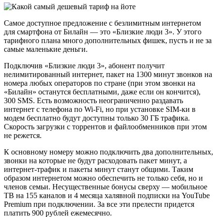
Самое доступное предложение с безлимитным интернетом
для смартфона от Билайн — это «Близкие люди 3». У этого
тарифного плана много дополнительных фишек, пусть и не за
самые маленькие деньги.
Подключив «Близкие люди 3», абонент получит
нелимитированный интернет, пакет на 1300 минут звонков на
номера любых операторов по стране (при этом звонки на
«Билайн» останутся бесплатными, даже если он кончится),
300 SMS. Есть возможность неограниченно раздавать
интернет с телефона по Wi-Fi, но при установке SIM-ки в
модем бесплатно будут доступны только 30 ГБ трафика.
Скорость загрузки с торрентов и файлообменников при этом
не режется.
К основному номеру можно подключить два дополнительных,
звонки на которые не будут расходовать пакет минут, а
интернет-трафик и пакеты минут станут общими. Таким
образом интернетом можно обеспечить не только себя, но и
членов семьи. Несущественные бонусы сверху — мобильное
ТВ на 155 каналов и 4 месяца халявной подписки на YouTube
Premium при подключении. За все эти прелести придется
платить 900 рублей ежемесячно.