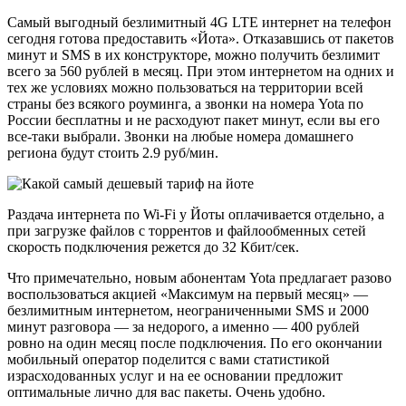
Самый выгодный безлимитный 4G LTE интернет на телефон
сегодня готова предоставить «Йота». Отказавшись от пакетов
минут и SMS в их конструкторе, можно получить безлимит
всего за 560 рублей в месяц. При этом интернетом на одних и
тех же условиях можно пользоваться на территории всей
страны без всякого роуминга, а звонки на номера Yota по
России бесплатны и не расходуют пакет минут, если вы его
все-таки выбрали. Звонки на любые номера домашнего
региона будут стоить 2.9 руб/мин.
Раздача интернета по Wi-Fi у Йоты оплачивается отдельно, а
при загрузке файлов с торрентов и файлообменных сетей
скорость подключения режется до 32 Кбит/сек.
Что примечательно, новым абонентам Yota предлагает разово
воспользоваться акцией «Максимум на первый месяц» —
безлимитным интернетом, неограниченными SMS и 2000
минут разговора — за недорого, а именно — 400 рублей
ровно на один месяц после подключения. По его окончании
мобильный оператор поделится с вами статистикой
израсходованных услуг и на ее основании предложит
оптимальные лично для вас пакеты. Очень удобно.