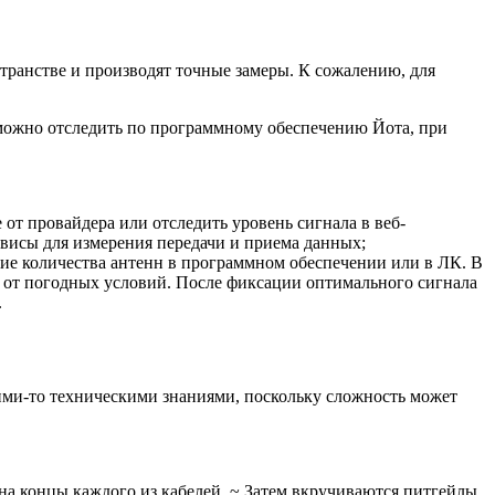
транстве и производят точные замеры. К сожалению, для
 можно отследить по программному обеспечению Йота, при
от провайдера или отследить уровень сигнала в веб-
рвисы для измерения передачи и приема данных;
ние количества антенн в программном обеспечении или в ЛК. В
ь от погодных условий. После фиксации оптимального сигнала
.
кими-то техническими знаниями, поскольку сложность может
 на концы каждого из кабелей. ~ Затем вкручиваются питгейлы