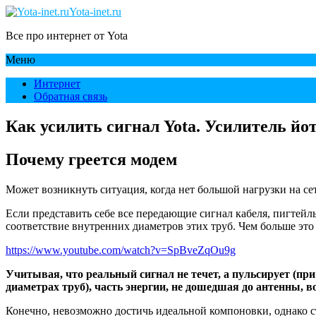
Yota-inet.ru
Все про интернет от Yota
Меню
Интернет
Обратная связь
Как усилить сигнал Yota. Усилитель йот
Почему греется модем
Может возникнуть ситуация, когда нет большой нагрузки на сет
Если представить себе все передающие сигнал кабеля, пигтейл
соответствие внутренних диаметров этих труб. Чем больше это
https://www.youtube.com/watch?v=SpBveZqOu9g
Учитывая, что реальный сигнал не течет, а пульсирует (пр
диаметрах труб), часть энергии, не дошедшая до антенны, в
Конечно, невозможно достичь идеальной компоновки, однако с