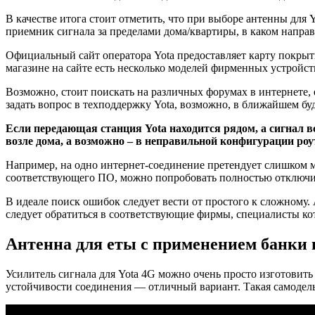
В качестве итога стоит отметить, что при выборе антенны для 
приемник сигнала за пределами дома/квартиры, в каком напра
Официальный сайт оператора Yota предоставляет карту покрыт
магазине на сайте есть несколько моделей фирменных устройст
Возможно, стоит поискать на различных форумах в интернете, 
задать вопрос в техподдержку Yota, возможно, в ближайшем бу
Если передающая станция Yota находится рядом, а сигнал в
возле дома, а возможно – в неправильной конфигурации роу
Например, на одно интернет-соединение претендует слишком м
соответствующего ПО, можно попробовать полностью отключить
В идеале поиск ошибок следует вести от простого к сложному.
следует обратиться в соответствующие фирмы, специалисты кот
Антенна для еты с применением банки
Усилитель сигнала для Yota 4G можно очень просто изготовить
устойчивости соединения — отличный вариант. Такая самодель