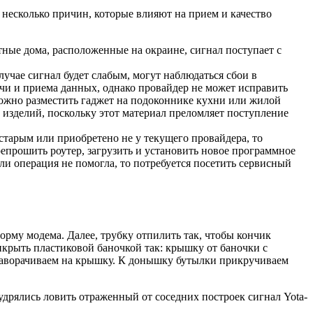
несколько причин, которые влияют на прием и качество
тные дома, расположенные на окраине, сигнал поступает с
лучае сигнал будет слабым, могут наблюдаться сбои в
ачи и приема данных, однако провайдер не может исправить
ожно разместить гаджет на подоконнике кухни или жилой
изделий, поскольку этот материал преломляет поступление
старым или приобретено не у текущего провайдера, то
епрошить роутер, загрузить и установить новое программное
ли операция не помогла, то потребуется посетить сервисный
рму модема. Далее, трубку отпилить так, чтобы кончик
икрыть пластиковой баночкой так: крышку от баночки с
 наворачиваем на крышку. К донышку бутылки прикручиваем
удрялись ловить отраженный от соседних построек сигнал Yota-