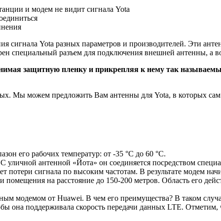
танции и модем не видит сигнала Yota
соединиться
инения
ия сигнала Yota разных параметров и производителей. Эти ант
трен специальный разъем для подключения внешней антенны, а вот
снимая защитную пленку и прикрепляя к нему так называемы
нных. Мы можем предложить Вам антенны для Yota, в которых сам
он его рабочих температур: от -35 °С до 60 °С.
 С уличной антенной «Йота» он соединяется посредством специ
ет потери сигнала по высоким частотам. В результате модем нач
и помещения на расстояние до 150-200 метров. Область его дей
ным модемом от Huawei. В чем его преимущества? В таком случа
чтобы она поддерживала скорость передачи данных LTE. Отметим