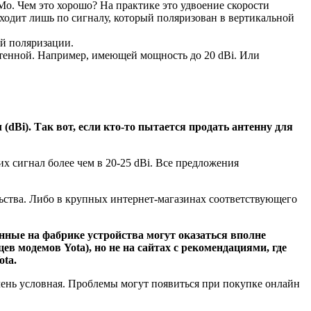
Mo. Чем это хорошо? На практике это удвоение скорости
одит лишь по сигналу, который поляризован в вертикальной
ой поляризации.
нтенной. Например, имеющей мощность до 20 dBi. Или
dBi). Так вот, если кто-то пытается продать антенну для
х сигнал более чем в 20-25 dBi. Все предложения
ьства. Либо в крупных интернет-магазинах соответствующего
енные на фабрике устройства могут оказаться вполне
в модемов Yota), но не на сайтах с рекомендациями, где
ta.
чень условная. Проблемы могут появиться при покупке онлайн