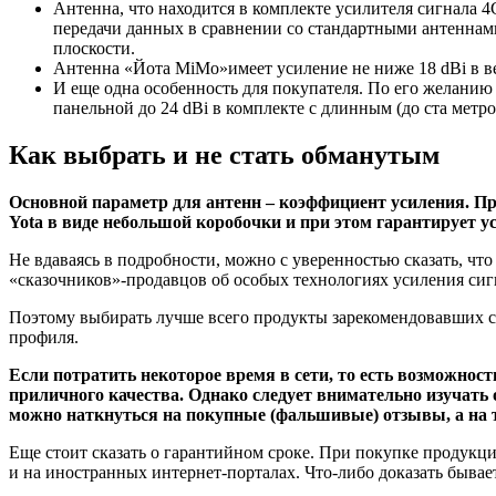
Антенна, что находится в комплекте усилителя сигнала 4
передачи данных в сравнении со стандартными антеннам
плоскости.
Антенна «Йота MiMo»имеет усиление не ниже 18 dBi в ве
И еще одна особенность для покупателя. По его желанию
панельной до 24 dBi в комплекте с длинным (до ста метро
Как выбрать и не стать обманутым
Основной параметр для антенн – коэффициент усиления. Пре
Yota в виде небольшой коробочки и при этом гарантирует уси
Не вдаваясь в подробности, можно с уверенностью сказать, чт
«сказочников»-продавцов об особых технологиях усиления сиг
Поэтому выбирать лучше всего продукты зарекомендовавших с
профиля.
Если потратить некоторое время в сети, то есть возможнос
приличного качества. Однако следует внимательно изучать 
можно наткнуться на покупные (фальшивые) отзывы, а на 
Еще стоит сказать о гарантийном сроке. При покупке продукци
и на иностранных интернет-порталах. Что-либо доказать бывае