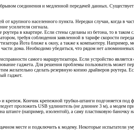
брывом соединения и медленной передачей данных. Существует 
й от крупного населенного пункта. Нередки случаи, когда в час
ние усилителя сигнала.
роутера в квартире. Если стены сделаны из бетона, то в таком с
ратором, требуя соблюдения заявленной в тарифе скорости перед
затора Йота ближе к окну, а также к компьютеру. Например, м
 части дома.
Необходимо убедиться, что рядом нет алюминиевых 
еисправности самого маршрутизатора. Если устройство является 
ование гаджета. Для решения проблемы пользователь может пер
этим желательно сделать резервную копию драйверов роутера. Ес
вый гаджет.
 и крепеж. Кончик крепежной трубки-штанги подгоняется под фо
следует проложить USB удлинитель (не длиннее 3 м), а модем пр
на штанге (например, изолентой), а саму пластиковую баночку
удачном месте и подключить к модему. Некоторые испытатели ум