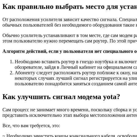
Как правильно выбрать место для устан
От расположения усилителя зависит качество сигнала. Специа
обычных пользователей без необходимого оборудования такие
Обычно усилитель устанавливают в том месте, где сам модем 
этом пользователю нужно перемещать сам роутер. По этой прич
Алгоритм действий, если у пользователя нет специального 
Необходимо вставить роутер в гнездо ноутбука и включит
обозревателе, зайдя в Личный кабинет на официальном с
Абоненту следует расположить роутер поближе к окну, н
некоторых случаях лучший сигнал регистрируется на ули
пользователю понадобится заняться созданием самой анте
Как улучшить сигнал модема yota?
Сам процесс не занимает много времени, поскольку сборка и 
представить исключительно этап выбора местоположения антенн
Все, что вам требуется, это:
~ Необходимо зачистить концы коаксиального кабеля, освободи