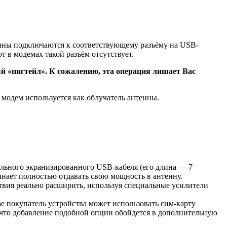
енны подключаются к соответствующему разъёму на USB-
 в модемах такой разъём отсутствует.
й «пигтейл». К сожалению, эта операция лишает Вас
 модем используется как облучатель антенны.
ального экранизированного USB-кабеля (его длина — 7
инает полностью отдавать свою мощность в антенну.
ствия реально расширить, используя специальные усилители
е покупатель устройства может использовать сим-карту
, что добавление подобной опции обойдется в дополнительную