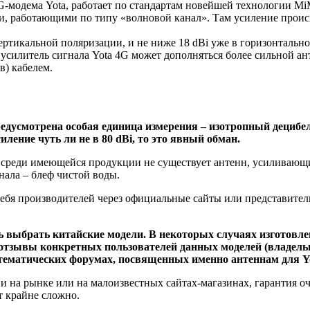
G-модема Yota, работает по стандартам новейшей технологии Mi
и, работающими по типу «волновой канал». Там усиление происх
ртикальной поляризации, и не ниже 18 dBi уже в горизонтальн
 усилитель сигнала Yota 4G может дополняться более сильной а
в) кабелем.
дусмотрена особая единица измерения – изотропный децибел (
ление чуть ли не в 80 dBi, то это явный обман.
о среди имеющейся продукции не существует антенн, усиливающи
нала – блеф чистой воды.
ебя производителей через официальные сайты или представител
ть выбрать китайские модели. В некоторых случаях изготовл
отзывы конкретных пользователей данных моделей (владельце
тематических форумах, посвященных именно антеннам для Yo
и на рынке или на малоизвестных сайтах-магазинах, гарантия о
т крайне сложно.