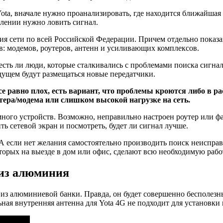
Yota, вначале нужно проанализировать, где находится ближайшая
влении нужно ловить сигнал.
ия сети по всей Российской Федерации. Причем отдельно показа
в: модемов, роутеров, антенн и усиливающих комплексов.
есть ли люди, которые сталкивались с проблемами поиска сигнал
дущем будут размещаться новые передатчики.
се равно плох, есть вариант, что проблемы кроются либо в 
тера/модема или слишком высокой нагрузке на сеть.
ного устройств. Возможно, неправильно настроен роутер или ф
 сетевой экран и посмотреть, будет ли сигнал лучше.
 А если нет желания самостоятельно производить поиск неиспра
орых на выезде в дом или офис, сделают всю необходимую работу
 из алюминия
 из алюминиевой банки. Правда, он будет совершенно бесполезны
ная внутренняя антенна для Yota 4G не подходит для установки