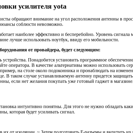
овки усилителя yota
листы обращают внимание на угол расположения антенны в прос
 нюансы соблюсти невозможно.
работает наиболее эффективно и бесперебойно. Уровень сигнала
ине лучше использовать ноутбук, ввиду его мобильности.
оборудования от провайдера, будет следующим:
ь устройства. Понадобится установить программное обеспечение 
айте оператора. В качестве альтернативы можно использовать се
апример, на столе около подоконника и пронаблюдать на измене
це. В таком случае устанавливаемую антенну придется защищат
нны, если нет желания покупать уже готовый гаджет в магазине
установка интуитивно понятны. Для этого не нужно обладать ка
ы, которая будет усиливать сигнал.
в их от изоляции. ~ Затем подготовить F-разъемы и вкрутить их