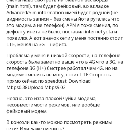
(main.html), там будет фейковый, во вкладке
Advanced/Sim information имей будет родной (не
видимость записи – без смены йота ругалась что
это модем, а не телефон). APN я тоже сменил, по
дефолту инета не было, поставил internet.yota и
появился. А вот значок сети у меня постянно стоит
LTE, менял на 3G – нифига.
Проблема у меня в низкой скорости, на телефоне
скорость была заметно выше что в 4G что в 3G, на
телефоне 3G (H+) быстрее работал чем 4G, но на
модеме сменить не могу, стоит LTE.Скорость
прямо сейчас по speedtest: Download
Mbps0.38Upload Mbps9.02
Неясно, это изза плохой чуйки модема,
несовместимости режимов, или вообще
фейковый модем.
В консоли как-то можно посмотреть режимы
сети? Или даже сменить?