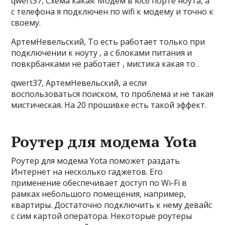
qwert37, Схема какая. Модем в юсб порте ноута, а
с телефона я подключен по wifi к модему и точно к
своему.
АртемНевельский, То есть работает только при
подключении к ноуту , а с блоками питания и
повкрбанками не работает , мистика какая то .
qwert37, АртемНевельский, а если
воспользоваться поиском, то проблема и не такая
мистическая. На 20 прошивке есть такой эффект.
Роутер для модема Yota
Роутер для модема Yota поможет раздать
Интернет на несколько гаджетов. Его
применение обеспечивает доступ по Wi-Fi в
рамках небольшого помещения, например,
квартиры. Достаточно подключить к нему девайс
с сим картой оператора. Некоторые роутеры