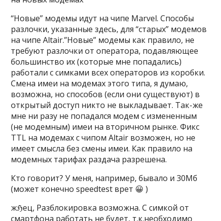
“Новые” модемы идут на чипе Marvel. Способы
разлочки, указанные здесь, для “старых” модемов
на чипе Altair.”Новые” модемы как правило, не
требуют разлочки от оператора, подавляющее
большинство их (которые мне попадались)
работали с симками всех операторов из коробки.
Смена имеи на модемах этого типа, я думаю,
возможна, но способов (если они существуют) в
открытый доступ никто не выкладывает. Так-же
мне ни разу не попадался модем с измененным
(не модемным) имеи на вторичном рынке. Фикс
TTL на модемах с чипом Altair возможен, но не
имеет смысла без смены имеи. Как правило на
модемных тарифах раздача разрешена.
Кто говорит? У меня, например, бывало и 30Мб
(может конечно speedtest врет 😀 )
жℌeц, Разблокировка возможна. С симкой от
смартфона работать не будет, т.к.необходимо