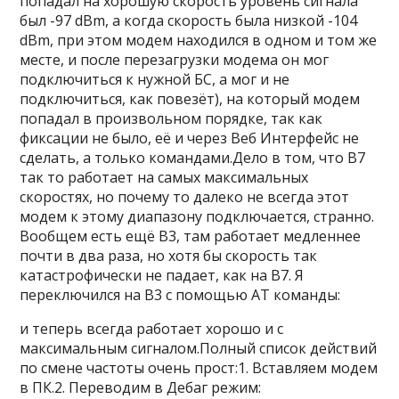
попадал на хорошую скорость уровень сигнала
был -97 dBm, а когда скорость была низкой -104
dBm, при этом модем находился в одном и том же
месте, и после перезагрузки модема он мог
подключиться к нужной БС, а мог и не
подключиться, как повезёт), на который модем
попадал в произвольном порядке, так как
фиксации не было, её и через Веб Интерфейс не
сделать, а только командами.Дело в том, что B7
так то работает на самых максимальных
скоростях, но почему то далеко не всегда этот
модем к этому диапазону подключается, странно.
Вообщем есть ещё B3, там работает медленнее
почти в два раза, но хотя бы скорость так
катастрофически не падает, как на B7. Я
переключился на B3 с помощью АТ команды:
и теперь всегда работает хорошо и с
максимальным сигналом.Полный список действий
по смене частоты очень прост:1. Вставляем модем
в ПК.2. Переводим в Дебаг режим: