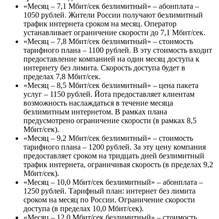
«
Месяц – 7,1 Мбит/сек безлимитный
» – абонплата –
1050 рублей. Жители России получают безлимитный
трафик интернета сроком на месяц. Оператор
устанавливает ограничение скорости до 7,1 Мбит/сек.
«
Месяц – 7,8 Мбит/сек безлимитный
» – стоимость
тарифного плана – 1100 рублей. В эту стоимость входит
предоставление компанией на один месяц доступа к
интернету без лимита. Скорость доступа будет в
пределах 7,8 Мбит/сек.
«
Месяц – 8,5 Мбит/сек безлимитный
» – цена пакета
услуг – 1150 рублей. Йота предоставляет клиентам
возможность наслаждаться в течение месяца
безлимитным интернетом. В рамках плана
предусмотрено ограничение скорости (в рамках 8,5
Мбит/сек).
«
Месяц – 9,2 Мбит/сек безлимитный
» – стоимость
тарифного плана – 1200 рублей. За эту цену компания
предоставляет сроком на тридцать дней безлимитный
трафик интернета, ограничивая скорость (в пределах 9,2
Мбит/сек).
«
Месяц – 10,0 Мбит/сек безлимитный
» – абонплата –
1250 рублей. Тарифный план: интернет без лимита
сроком на месяц по России. Ограничение скорости
доступа (в пределах 10,0 Мбит/сек).
«
Месяц – 12,0 Мбит/сек безлимитный
» – стоимость