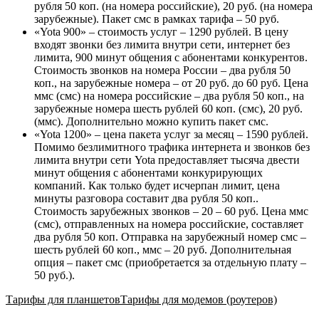
рубля 50 коп. (на номера российские), 20 руб. (на номера
зарубежные). Пакет смс в рамках тарифа – 50 руб.
«
Yota 900
» – стоимость услуг – 1290 рублей. В цену
входят звонки без лимита внутри сети, интернет без
лимита, 900 минут общения с абонентами конкурентов.
Стоимость звонков на номера России – два рубля 50
коп., на зарубежные номера – от 20 руб. до 60 руб. Цена
ммс (смс) на номера российские – два рубля 50 коп., на
зарубежные номера шесть рублей 60 коп. (смс), 20 руб.
(ммс). Дополнительно можно купить пакет смс.
«
Yota 1200
» – цена пакета услуг за месяц – 1590 рублей.
Помимо безлимитного трафика интернета и звонков без
лимита внутри сети Yota предоставляет тысяча двести
минут общения с абонентами конкурирующих
компаний. Как только будет исчерпан лимит, цена
минуты разговора составит два рубля 50 коп..
Стоимость зарубежных звонков – 20 – 60 руб. Цена ммс
(смс), отправленных на номера российские, составляет
два рубля 50 коп. Отправка на зарубежный номер смс –
шесть рублей 60 коп., ммс – 20 руб. Дополнительная
опция – пакет смс (приобретается за отдельную плату –
50 руб.).
Тарифы для планшетов
Тарифы для модемов (роутеров)