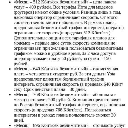
«
Месяц – 512 Кбит/сек безлимитный
» – цена пакета
услуг – 400 рублей. Все тарифы Йота для модемов
(роутеров) имеют общие условия. Разница лишь в том,
насколько оператор ограничивает скорость. От этого
соответственно зависит абонплата. В рамках плана,
предоставляя безлимитный трафик интернета, оператор
ограничивает скорость (в пределах 512 Кбит/сек).
Дополнительные опции всех тарифных планов для
модемов – первые двое суток скорость компания не
ограничивает, при желании пользоваться безлимитным
трафиком можно в удобное время. За 2 часа доступа
оператор взимает плату 50 рублей, за сутки – 150
рублей.
«
Месяц – 640 Кбит/сек безлимитный
» – ежемесячная
плата – четыреста пятьдесят руб. За эти деньги Yota
предоставляет клиентам безлимитный трафик
интернета, ограничивая скорость (в пределах 640 Кбит/
сек). Срок действия плана – 30 дней.
«
Месяц – 768 Кбит/сек безлимитный
» – абонплата в
месяц составляет 500 рублей. Компания предоставляет
по России безлимитный трафик интернета, ограничивая
скорость (в пределах 768 Кбит/сек). Пользоваться
интернетом в рамках плана пользователь сможет 30
дней.
«
Месяц – 896 Кбит/сек безлимитный
» – стоимость услуг