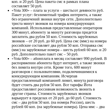
коп. и 20 руб. Цена пакета смс в рамках плана
составляет 50 руб.
«
Yota 300
» – плата за услуги – шестьсот девяносто руб.
Пакет услуг: безлимитный трафик интернета, а также
без ограничений звонки внутри сети. Дополнительно
триста минут звонков на номера конкурирующих
компаний. Использовав предоставленные оператором
300 минут, абоненту за минуту разговора придется
заплатить два рубля 50 коп. Стоимость зарубежных
звонков – от 20 руб. до 60 руб. Цена смс (ммс) на номера
российские составляет два рубля 50 коп. Отправка смс
(ммс) на зарубежные номера – шесть рублей 60 коп. и 20
руб. Дополнительно пакет смс – 50 руб.
«
Yota 600
» – абонплата в месяц составляет 990 рублей. В
распоряжении абонента будут интернет, а также звонки
без лимита внутри сети. Кроме того, 600 минут
разговоров с пользователями, подключившимися к
конкурирующим компаниям. Исчерпав
предоставленный компанией лимит, минута разговора
будет стоить два рубля 50 коп. Все тарифы Йота
предоставляют россиянам возможность звонить в
другие страны. Стоимость зарубежных звонков
варьирует в пределах от 20 руб. до 60 руб. Стоимость
смс – два рубля 50 коп. (на номера России), шесть
рублей 60 коп. (на зарубежные номера). Цена ммс – два