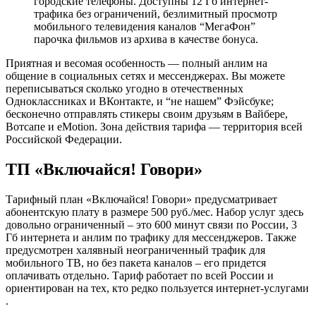
городские телефоны. Доступны 12 Гб интернет-
трафика без ограничений, безлимитный просмотр
мобильного телевидения каналов “МегаФон”
парочка фильмов из архива в качестве бонуса.
Приятная и весомая особенность — полный анлим на
общение в социальных сетях и мессенджерах. Вы можете
переписываться сколько угодно в отечественных
Одноклассниках и ВКонтакте, и “не нашем” Фэйсбуке;
бесконечно отправлять стикеры своим друзьям в Вайбере,
Вотсапе и eMotion. Зона действия тарифа — территория всей
Российской Федерации.
ТП «Включайся! Говори»
Тарифный план «Включайся! Говори» предусматривает
абонентскую плату в размере 500 руб./мес. Набор услуг здесь
довольно ограниченный – это 600 минут связи по России, 3
Гб интернета и анлим по трафику для мессенджеров. Также
предусмотрен халявный неограниченный трафик для
мобильного ТВ, но без пакета каналов – его придется
оплачивать отдельно. Тариф работает по всей России и
ориентирован на тех, кто редко пользуется интернет-услугами
.