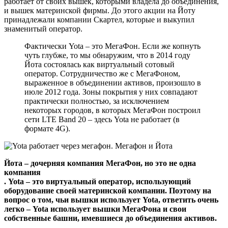
работает от своих вышек, которыми владела до объединения,
и вышек материнской фирмы. До этого акции на Йоту
принадлежали компании Скартел, которые и выкупил
знаменитый оператор.
Фактически Yota – это МегаФон. Если же копнуть
чуть глубже, то мы обнаружим, что в 2014 году
Йота состоялась как виртуальный сотовый
оператор. Сотрудничество же с МегаФоном,
выраженное в объединении активов, произошло в
июле 2012 года. Зоны покрытия у них совпадают
практически полностью, за исключением
некоторых городов, в которых МегаФон построил
сети LTE Band 20 – здесь Yota не работает (в
формате 4G).
Йота – дочерняя компания МегаФон, но это не одна
компания
. Yota – это виртуальный оператор, использующий
оборудование своей материнской компании. Поэтому на
вопрос о том, чьи вышки использует Yota, ответить очень
легко – Yota использует вышки МегаФона и свои
собственные башни, имевшиеся до объединения активов.