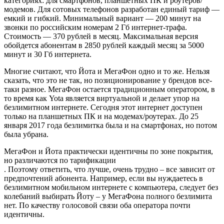
категориях: для смартфонов, планшетных ПК и роутеров/
модемов. Для сотовых телефонов разработан единый тариф —
емкий и гибкий. Минимальный вариант — 200 минут на
звонки по российским номерам 2 Гб интернет-трафа.
Стоимость — 370 рублей в месяц. Максимальная версия
обойдется абонентам в 2850 рублей каждый месяц за 5000
минут и 30 Гб интернета.
Многие считают, что Йота и МегаФон одно и то же. Нельзя
сказать, что это не так, но позиционирование у брендов все-
таки разное. МегаФон остается традиционным оператором, в
то время как Yota является виртуальной и делает упор на
безлимитном интернете. Сегодня этот интернет доступен
только на планшетных ПК и на модемах/роутерах. До 25
января 2017 года безлимитка была и на смартфонах, но потом
была убрана.
МегаФон и Йота практически идентичны по зоне покрытия,
но различаются по тарификации
. Поэтому ответить, что лучше, очень трудно – все зависит от
предпочтений абонента. Например, если вы нуждаетесь в
безлимитном мобильном интернете с компьютера, следует без
колебаний выбирать Йоту – у МегаФона полного безлимита
нет. По качеству голосовой связи оба оператора почти
идентичны.