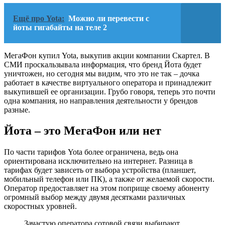
Ещё про Yota:
Можно ли перевести с
йоты гигабайты на теле 2
МегаФон купил Yota, выкупив акции компании Скартел. В
СМИ проскальзывала информация, что бренд Йота будет
уничтожен, но сегодня мы видим, что это не так – дочка
работает в качестве виртуального оператора и принадлежит
выкупившей ее организации. Грубо говоря, теперь это почти
одна компания, но направления деятельности у брендов
разные.
Йота – это МегаФон или нет
По части тарифов Yota более ограничена, ведь она
ориентирована исключительно на интернет. Разница в
тарифах будет зависеть от выбора устройства (планшет,
мобильный телефон или ПК), а также от желаемой скорости.
Оператор предоставляет на этом поприще своему абоненту
огромный выбор между двумя десятками различных
скоростных уровней.
Зачастую оператора сотовой связи выбирают,