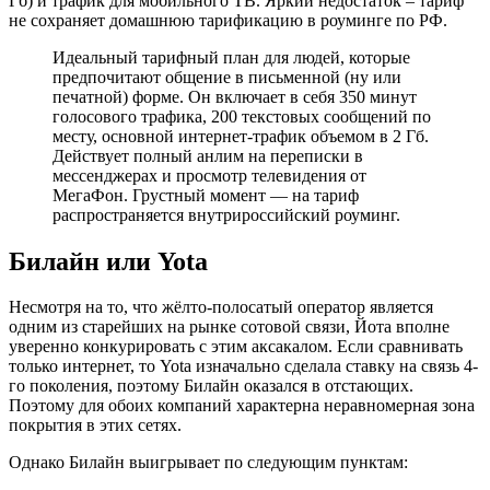
Гб) и трафик для мобильного ТВ. Яркий недостаток – тариф
не сохраняет домашнюю тарификацию в роуминге по РФ.
Идеальный тарифный план для людей, которые
предпочитают общение в письменной (ну или
печатной) форме. Он включает в себя 350 минут
голосового трафика, 200 текстовых сообщений по
месту, основной интернет-трафик объемом в 2 Гб.
Действует полный анлим на переписки в
мессенджерах и просмотр телевидения от
МегаФон. Грустный момент — на тариф
распространяется внутрироссийский роуминг.
Билайн или Yota
Несмотря на то, что жёлто-полосатый оператор является
одним из старейших на рынке сотовой связи, Йота вполне
уверенно конкурировать с этим аксакалом. Если сравнивать
только интернет, то Yota изначально сделала ставку на связь 4-
го поколения, поэтому Билайн оказался в отстающих.
Поэтому для обоих компаний характерна неравномерная зона
покрытия в этих сетях.
Однако Билайн выигрывает по следующим пунктам: