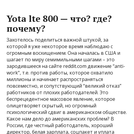
Yota lte 800 — что? где?
почему?
Захотелось поделиться важной штукой, за
которой я уже некоторое время наблюдаю с
огромным восхищением. Она началась в США и
шагает по миру семимильными шагами – это
зародившееся на сайте
reddit.com
движение “
anti-
work
“, т.е. против работы, которое охватило
миллионы и начинает распространяться
повсеместно, и сопутствующий “великий отказ”
работников от плохих работодателей. Это
беспрецедентное массовое явление, которое
олицетворяет скрытый, но огромный
психологический сдвиг в американском обществе.
Какое нам дело до американских проблем? В
России, где честный работодатель, хороший
директор, белая зарплата, соцпакет и уплата