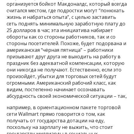
организуется бойкот Макдоналдс, который всегда
считался местом, где подростки могут “понюхать
жизнь и набраться опыта”, с целью заставить
сеть поднять минимальную заработную плату до
25 долларов в час; эта инициатива набирает
обороты как со стороны работников, так и со
стороны посетителей. Похоже, будет подорвана и
американская “чёрная пятница” – работники
призывают друг друга не выходить на работу в
праздник без адекватной компенсации, которую
они никогда не получают. Естественно, если это
произойдёт, убытки для торговых сетей будут
огромными. Американский рабочий класс, как
видим, постепенно начинает осознавать
абсурдность своей экономической ситуации – так,
например, в ориентационном пакете торговой
сети Wallmart прямо говорится о том, как
получать от государства дотации на еду,
поскольку на зарплату не выжить, что стоит
государству
миллиарды в социальных