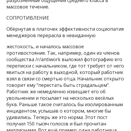
разрозненные ощущения среднего класса в
массовое течение.
СОПРОТИВЛЕНИЕ
Обёрнутая в платочек эффективности социопатия
менеджеров перерасла в невиданную
жестокость, и началось массовое
противостояние. Так, например, один из членов
сообщества /r/antiwork выложил
фотографию его
переписки с начальником
, где тот требует от него
явиться на работу в выходной, который работник
взял в связи со смертью отца. Начальник открыто
говорит ему “перестать быть страдальцем”.
Работник же немедленно извещает его об
увольнении и посылает на несколько весёлых
букв. Раньше такое считалось бы изолированным
инцидентом, услышав о котором, многие бы
удивились. Теперь же это норма. Этот пост
получил 150 тысяч голосов и был прочитан
миллионами.
Вот ещё пример
: одна работница