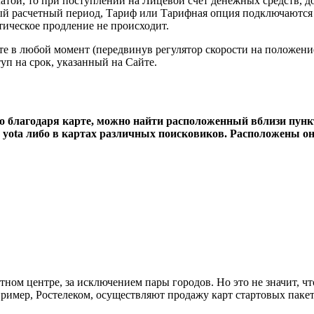
платой, то при поступлении на Лицевой счет денежных средств, 
ый расчетный период, Тариф или Тарифная опция подключаются 
тическое продление не происходит.
 в любой момент (передвинув регулятор скорости на положение
уп на срок, указанный на Сайте.
то благодаря карте, можно найти расположенный вблизи пунк
 yota либо в картах различных поисковиков. Расположены о
тном центре, за исключением пары городов. Но это не значит, ч
пример, Ростелеком, осуществляют продажу карт стартовых паке