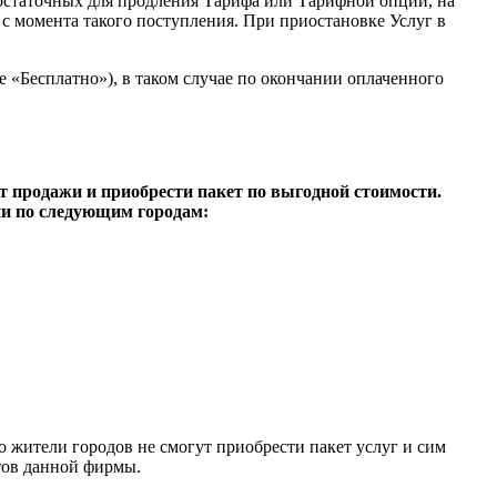
достаточных для продления Тарифа или Тарифной опции, на
с момента такого поступления. При приостановке Услуг в
 «Бесплатно»), в таком случае по окончании оплаченного
т продажи и приобрести пакет по выгодной стоимости.
ни по следующим городам:
то жители городов не смогут приобрести пакет услуг и сим
тов данной фирмы.