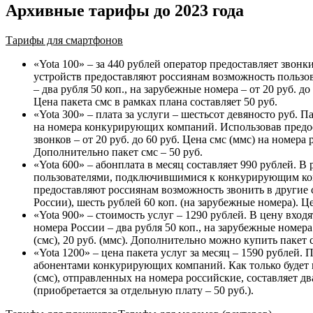
Архивные тарифы до 2023 года
Тарифы для смартфонов
«
Yota 100
» – за 440 рублей оператор предоставляет звон
устройств предоставляют россиянам возможность пользо
– два рубля 50 коп., на зарубежные номера – от 20 руб. д
Цена пакета смс в рамках плана составляет 50 руб.
«
Yota 300
» – плата за услуги – шестьсот девяносто руб. 
на номера конкурирующих компаний. Использовав предост
звонков – от 20 руб. до 60 руб. Цена смс (ммс) на номера
Дополнительно пакет смс – 50 руб.
«
Yota 600
» – абонплата в месяц составляет 990 рублей. В
пользователями, подключившимися к конкурирующим комп
предоставляют россиянам возможность звонить в другие ст
России), шесть рублей 60 коп. (на зарубежные номера). Це
«
Yota 900
» – стоимость услуг – 1290 рублей. В цену вход
номера России – два рубля 50 коп., на зарубежные номера 
(смс), 20 руб. (ммс). Дополнительно можно купить пакет 
«
Yota 1200
» – цена пакета услуг за месяц – 1590 рублей
абонентами конкурирующих компаний. Как только будет ис
(смс), отправленных на номера российские, составляет дв
(приобретается за отдельную плату – 50 руб.).