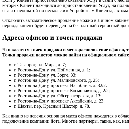
Если у Клиента приостановлено оказание Услуг в связи с нео
которых Клиент находился до приостановления Услуг, на полн
связи с неоплатой по нескольким Устройствам Клиента, автома
Отключить автоматическое продление можно в Личном кабинете
периода клиент будет переведен на бесплатный сервисный дост
Адреса офисов и точек продажи
Что касается точек продажи и месторасположение офисов, 
Точки продажи пакетов можно найти на официальном сайте
г. Таганрог, пл. Мира, д. 7;
г. Ростов-на-Дону, ул. Пойменная, д. 1;
г. Ростов-на-Дону, ул. Зорге, 33;
г. Ростов-на-Дону, ул. Малиновского, д. 25;
г. Ростов-на-Дону, проспект Нагибин а, д. 32/2;
г. Ростов-на-Дону, проспект Космонавтов, д. 2/2;
г. Ростов-на-Дону, ул. Обсерваторская, д. 13;
г. Ростов-на-Дону, проспект Аксайский, д. 23;
г. Шахты, пер. Красный Шахтёр, д. 78.
Как видно из перечня основная масса офисов находится в облас
подключение компании йота. Многие партнеры, такие, как, на