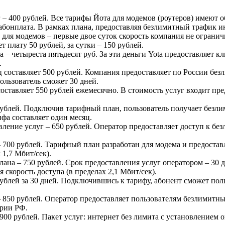
г – 400 рублей. Все тарифы Йота для модемов (роутеров) имеют 
 абонплата. В рамках плана, предоставляя безлимитный трафик ин
для модемов – первые двое суток скорость компания не ограни
т плату 50 рублей, за сутки – 150 рублей.
а – четыреста пятьдесят руб. За эти деньги Yota предоставляет
.
яц составляет 500 рублей. Компания предоставляет по России без
ользователь сможет 30 дней.
 составляет 550 рублей ежемесячно. В стоимость услуг входит п
 рублей. Подключив тарифный план, пользователь получает безл
ифа составляет один месяц.
авление услуг – 650 рублей. Оператор предоставляет доступ к б
– 700 рублей. Тарифный план разработан для модема и предостав
 1,7 Мбит/сек).
лана – 750 рублей. Срок предоставления услуг оператором – 30
скорость доступа (в пределах 2,1 Мбит/сек).
рублей за 30 дней. Подключившись к тарифу, абонент сможет пол
– 850 рублей. Оператор предоставляет пользователям безлимитны
ории РФ.
– 900 рублей. Пакет услуг: интернет без лимита с установлением 