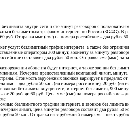
ки без лимита внутри сети и сто минут разговоров с пользоват
ваться безлимитным трафиком интернета по России (3G/4G). В 
о 60 руб. Отправка ммс (смс) на номера российские – два рубля 50
Пакет услуг: безлимитный трафик интернета, а также без ограни
авленные оператором 300 минут, абоненту за минуту разговора 
 российские составляет два рубля 50 коп. Отправка смс (ммс) на 
 распоряжении абонента будут интернет, а также звонки без лими
аниям. Исчерпав предоставленный компанией лимит, минута раз
раны. Стоимость зарубежных звонков варьирует в пределах от 20
на ммс – два рубля 50 коп. (на номера российские), 20 руб. (на 
ят звонки без лимита внутри сети, интернет без лимита, 900 ми
– от 20 руб. до 60 руб. Цена ммс (смс) на номера российские – д
смс.
. Помимо безлимитного трафика интернета и звонков без лимита в
черпан лимит, цена минуты разговора составит два рубля 50 ко
а рубля 50 коп. Отправка на зарубежный номер смс – шесть рубле