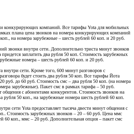
елями конкурирующих компаний. Все тарифы Yota для мобильных
рамках плана цена звонков на номера конкурирующих компаний
 коп., на номера зарубежные – шесть рублей 60 коп. и 20 руб.
чений звонки внутри сети. Дополнительно триста минут звонков
придется заплатить два рубля 50 коп. Стоимость зарубежных
зарубежные номера – шесть рублей 60 коп. и 20 руб.
та внутри сети. Кроме того, 600 минут разговоров с
говора будет стоить два рубля 50 коп. Все тарифы Йота
 руб. до 60 руб. Стоимость смс – два рубля 50 коп. (на номера
номера зарубежные). Пакет смс в рамках тарифа – 50 руб.
нут общения с абонентами конкурентов. Стоимость звонков на
ва рубля 50 коп., на зарубежные номера шесть рублей 60 коп.
нутри сети Yota предоставляет тысяча двести минут общения с
п.. Стоимость зарубежных звонков – 20 – 60 руб. Цена ммс
й 60 коп., ммс – 20 руб. Дополнительная опция – пакет смс