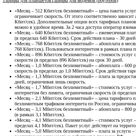
Тарифы для планшетов
Тарифы для модемов (роутеров)
«
Месяц – 512 Кбит/сек безлимитный
» – цена пакета услу
ограничивает скорость. От этого соответственно зависит
Кбит/сек). Дополнительные опции всех тарифных планов 
можно в удобное время. За 2 часа доступа оператор взимае
«
Месяц – 640 Кбит/сек безлимитный
» – ежемесячная плат
(в пределах 640 Кбит/сек). Срок действия плана – 30 дней
«
Месяц – 768 Кбит/сек безлимитный
» – абонплата в мес
768 Кбит/сек). Пользоваться интернетом в рамках плана п
«
Месяц – 896 Кбит/сек безлимитный
» – стоимость услуг
скорости (в пределах 896 Кбит/сек) на срок 30 дней.
«
Месяц – 1,0 Мбит/сек безлимитный
» – абонплата – 600
скорость (в пределах до 1,0 Мбит/сек). Срок действия тар
«
Месяц – 1,3 Мбит/сек безлимитный
» – плата за предост
дней, ограничивая лишь скорость.
«
Месяц – 1,7 Мбит/сек безлимитный
» – стоимость услуг 
интернетом без лимита, ограничивая скорость (в пределах
«
Месяц – 2,1 Мбит/сек безлимитный
» – цена тарифного п
безлимитным трафиком интернета по России, ограничивая 
«
Месяц – 3,1 Мбит/сек безлимитный
» – абонплата – 800 
(в рамках 3,1 Мбит/сек).
«
Месяц – 4,1 Мбит/сек безлимитный
» – стоимость услуг 
пределах 4,1 Мбит/сек). Пакет услуг действует на террит
«
Месяц – 5,0 Мбит/сек безлимитный
» – плата за услуги 