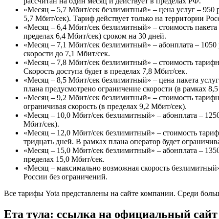
рассчитан на один месяц и действует в пределах РФ.
«
Месяц – 5,7 Мбит/сек безлимитный
» – цена услуг – 950
5,7 Мбит/сек). Тариф действует только на территории Рос
«
Месяц – 6,4 Мбит/сек безлимитный
» – стоимость пакета
пределах 6,4 Мбит/сек) сроком на 30 дней.
«
Месяц – 7,1 Мбит/сек безлимитный
» – абонплата – 105
скорости до 7,1 Мбит/сек.
«
Месяц – 7,8 Мбит/сек безлимитный
» – стоимость тарифн
Скорость доступа будет в пределах 7,8 Мбит/сек.
«
Месяц – 8,5 Мбит/сек безлимитный
» – цена пакета усл
плана предусмотрено ограничение скорости (в рамках 8,5
«
Месяц – 9,2 Мбит/сек безлимитный
» – стоимость тарифн
ограничивая скорость (в пределах 9,2 Мбит/сек).
«
Месяц – 10,0 Мбит/сек безлимитный
» – абонплата – 125
Мбит/сек).
«
Месяц – 12,0 Мбит/сек безлимитный
» – стоимость тари
тридцать дней. В рамках плана оператор будет ограничива
«
Месяц – 15,0 Мбит/сек безлимитный
» – абонплата – 135
пределах 15,0 Мбит/сек.
«
Месяц – максимально возможная скорость безлимитный
России без ограничений.
Все тарифы Yota представлены на сайте компании. Среди боль
Ета тула: ссылка на официальный сайт