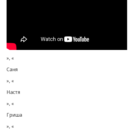
», «
Саня
», «
Настя
», «
Гриша
», «