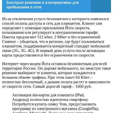
Быстрые решения и альтернативы для
пребывания в сети
Из-за отключения услуги безлимитного интернета изменился
способ оплаты доступа в сеть для планшетов. Клиент сам
определяет с помощью приложения Йота скорость
пользования или регулирует в неограниченном тарифе.
Пакеты предлагают 512 кбит, 2 Мбит и без ограничений.
Главное – убедиться, что в регионе, где будут пользоваться
планшетом, поддерживается конкретный стандарт мобильной
связи (2G, 3G, 4G). В первый день услуги после активации
карты предоставляются без ограничения по скорости.
Интернет через модем Йота оставила безлимитным для всей
территории России. Он дороже мобильного, но зачастую такое
решение выбирают те клиенты, которые нуждаются в
большом объеме трафика. При этом пакет 64 Кбит –
полностью бесплатный, а дальше оплата растет в зависимости
от скорости сети. Самый дорогой тариф – 1000 руб.
Активация sim-карты для планшета (IPad,
Андроид) полностью идентична смартфону.
Потребуется купить симку Yota, предустановить
программу из электронного магазина (GooglePlay,