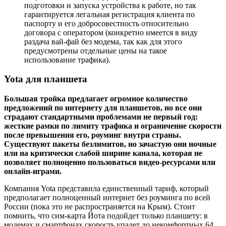
подготовки и запуска устройства к работе, но так
гарантируется легальная регистрация клиента по
паспорту и его добросовестность относительно
договора с оператором (конкретно имеется в виду
раздача вай-фай без модема, так как для этого
предусмотрены отдельные цены на такое
использование трафика).
Yota для планшета
Большая тройка предлагает огромное количество
предложений по интернету для планшетов, но все они
страдают стандартными проблемами не первый год:
жесткие рамки по лимиту трафика и ограничение скорости
после превышения его, роуминг внутри страны.
Существуют пакеты безлимитов, но зачастую они ночные
или на критически слабой ширине канала, которая не
позволяет полноценно пользоваться видео-ресурсами или
онлайн-играми.
Компания Yota представила единственный тариф, который
предполагает полноценный интернет без роуминга по всей
России (пока это не распространяется на Крым). Стоит
помнить, что сим-карта Йота подойдет только планшету: в
модемах и смартфонах скорость упадет до некомфортных 64