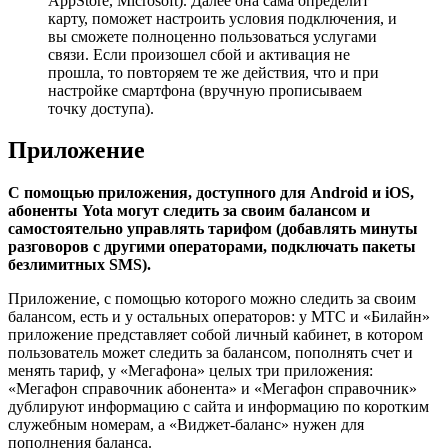
AppStore, Microsoft). Далее она сама определит
карту, поможет настроить условия подключения, и
вы сможете полноценно пользоваться услугами
связи. Если произошел сбой и активация не
прошла, то повторяем те же действия, что и при
настройке смартфона (вручную прописываем
точку доступа).
Приложение
С помощью приложения, доступного для Android и iOS,
абоненты Yota могут следить за своим балансом и
самостоятельно управлять тарифом (добавлять минуты
разговоров с другими операторами, подключать пакеты
безлимитных SMS).
Приложение, с помощью которого можно следить за своим
балансом, есть и у остальных операторов: у МТС и «Билайн»
приложение представляет собой личный кабинет, в котором
пользователь может следить за балансом, пополнять счет и
менять тариф, у «Мегафона» целых три приложения:
«Мегафон справочник абонента» и «Мегафон справочник»
дублируют информацию с сайта и информацию по коротким
служебным номерам, а «Виджет-баланс» нужен для
пополнения баланса.