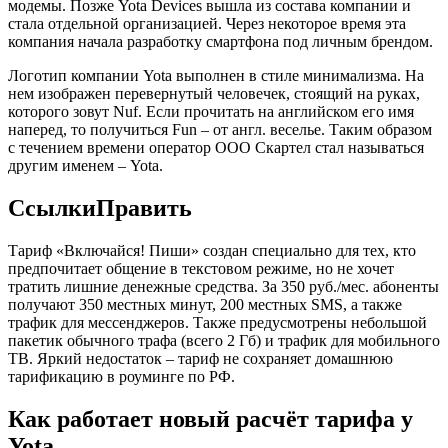
модемы. Позже Yota Devices вышла из состава компании и
стала отдельной организацией. Через некоторое время эта
компания начала разработку смартфона под личным брендом.
Логотип компании Yota выполнен в стиле минимализма. На
нем изображен перевернутый человечек, стоящий на руках,
которого зовут Nuf. Если прочитать на английском его имя
наперед, то получиться Fun – от англ. веселье. Таким образом
с течением времени оператор ООО Скартел стал называться
другим именем – Yota.
СсылкиПравить
Тариф «Включайся! Пиши» создан специально для тех, кто
предпочитает общение в текстовом режиме, но не хочет
тратить лишние денежные средства. За 350 руб./мес. абоненты
получают 350 местных минут, 200 местных SMS, а также
трафик для мессенджеров. Также предусмотрены небольшой
пакетик обычного трафа (всего 2 Гб) и трафик для мобильного
ТВ. Яркий недостаток – тариф не сохраняет домашнюю
тарификацию в роуминге по РФ.
Как работает новый расчёт тарифа у
Yota