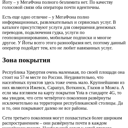
Йоту – у МегаФона полного безлимита нет. По качеству
голосовой связи оба оператора почти идентичны.
Есть еще одно отличие – у МегаФона полно
информационных, развлекательных и сервисных услуг. В
каталоге присутствуют услуги для совершения денежных
переводов, подключения гудка, услуги по
геопозиционированию, мобильные подписки и многое
другое. У Йоты всего этого разнообразия нет, поэтому данный
оператор подойдет тем, кто не любит навязанных услуг.
Зона покрытия
Республика Удмуртия очень маленькая, по своей площади она
стоит на 57-м месте по России. Неудивительно, что
населённых пунктов здесь тоже очень мало. Крупнейшими из
них являются Ижевск, Сарапул, Воткинск, Глазов и Можга. А
если мы взглянем на карту покрытия Yota в стандарте 4G, то
мы увидим, что сети четвёртого поколения развёрнуты
исключительно на территории республиканской столицы. Да
и то, они покрывают далеко не все районы.
Сети третьего поколения могут похвастаться более широким
распространением – они развёрнуты почти в каждом