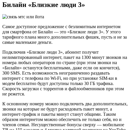
Билайн «Близкие люди 3»
Самое доступное предложение с безлимитным интернетом
для смартфона от Билайн — это «Близкие люди 3». У этого
тарифного плана много дополнительных фишек, пусть и не за
самые маленькие деньги.
Подключив «Близкие люди 3», абонент получит
нелимитированный интернет, пакет на 1300 минут звонков на
номера любых операторов по стране (при этом звонки на
«Билайн» останутся бесплатными, даже если он кончится),
300 SMS. Есть возможность неограниченно раздавать
интернет с телефона по Wi-Fi, но при установке SIM-ки в
модем бесплатно будут доступны только 30 ГБ трафика.
Скорость загрузки с торрентов и файлообменников при этом
не режется.
К основному номеру можно подключить два дополнительных,
звонки на которые не будут расходовать пакет минут, а
интернет-трафик и пакеты минут станут общими. Таким
образом интернетом можно обеспечить не только себя, но и
членов семьи. Несущественные бонусы сверху — мобильное
ТВ на 155 каналов и 4 месяца халявной подписки на YouTube