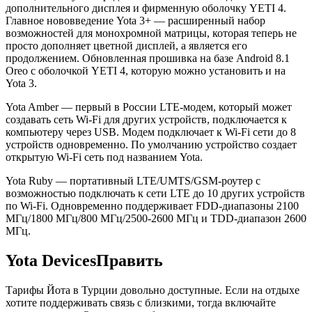
дополнительного дисплея и фирменную оболочку YETI 4.
Главное нововведение Yota 3+ — расширенный набор
возможностей для монохромной матрицы, которая теперь не
просто дополняет цветной дисплей, а является его
продолжением. Обновленная прошивка на базе Android 8.1
Oreo с оболочкой YETI 4, которую можно установить и на
Yota 3.
Yota Amber — первый в России LTE-модем, который может
создавать сеть Wi-Fi для других устройств, подключается к
компьютеру через USB. Модем подключает к Wi-Fi сети до 8
устройств одновременно. По умолчанию устройство создает
открытую Wi-Fi сеть под названием Yota.
Yota Ruby — портативный LTE/UMTS/GSM-роутер с
возможностью подключать к сети LTE до 10 других устройств
по Wi-Fi. Одновременно поддерживает FDD-диапазоны 2100
МГц/1800 МГц/800 МГц/2500-2600 МГц и TDD-диапазон 2600
МГц.
Yota DevicesПравить
Тарифы Йота в Турции довольно доступные. Если на отдыхе
хотите поддерживать связь с близкими, тогда включайте