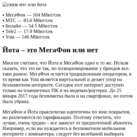
▪️ МегаФон — 104 Мбит/сек
▪️ МТС — 83.6 Мбит/сек
▪️ Билайн — 54.5 Мбит/сек
▪️ Tele2 — 17.9 Мбит/сек
▪️ Yota — 146 Мбит/сек
Йота – это МегаФон или нет
Многие считают, что Йота и МегаФон одно и то же. Нельзя
сказать, что это не так, но позиционирование у брендов все-
таки разное. МегаФон остается традиционным оператором, в
то время как Yota является виртуальной и делает упор на
безлимитном интернете. Сегодня этот интернет доступен
только на планшетных ПК и на модемах/роутерах. До 25
января 2017 года безлимитка была и на смартфонах, но потом
была убрана.
МегаФон и Йота практически идентичны по зоне покрытия,
но различаются по тарификации. Поэтому ответить, что
лучше, очень трудно – все зависит от предпочтений абонента.
Например, если вы нуждаетесь в безлимитном мобильном
интернете с компьютера, следует без колебаний выбирать