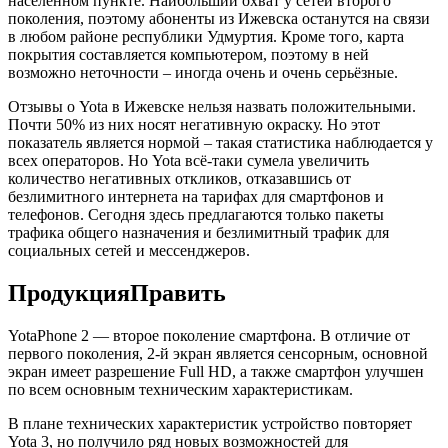
населённом пункте. Наибольший охват у сетей второго
поколения, поэтому абоненты из Ижевска останутся на связи
в любом районе республики Удмуртия. Кроме того, карта
покрытия составляется компьютером, поэтому в ней
возможно неточности – иногда очень и очень серьёзные.
Отзывы о Yota в Ижевске нельзя назвать положительными.
Почти 50% из них носят негативную окраску. Но этот
показатель является нормой – такая статистика наблюдается у
всех операторов. Но Yota всё-таки сумела увеличить
количество негативных откликов, отказавшись от
безлимитного интернета на тарифах для смартфонов и
телефонов. Сегодня здесь предлагаются только пакеты
трафика общего назначения и безлимитный трафик для
социальных сетей и мессенджеров.
ПродукцияПравить
YotaPhone 2 — второе поколение смартфона. В отличие от
первого поколения, 2-й экран является сенсорным, основной
экран имеет разрешение Full HD, а также смартфон улучшен
по всем основным техническим характеристикам.
В плане технических характеристик устройство повторяет
Yota 3, но получило ряд новых возможностей для