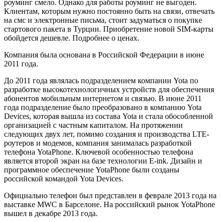
роуминг смело. Однако для работы роуминг не выгоден.
Клиентам, которым нужно постоянно быть на связи, отвечать
на смс и электронные письма, стоит задуматься о покупке
стартового пакета в Турции. Приобретение новой SIM-карты
обойдется дешевле. Подробнее о ценах.
Компания была основана в Российской Федерации в июне
2011 года.
До 2011 года являлась подразделением компании Yota по
разработке высокотехнологичных устройств для обеспечения
абонентов мобильным интернетом и связью. В июне 2011
года подразделение было преобразовано в компанию Yota
Devices, которая вышла из состава Yota и стала обособленной
организацией с частным капиталом. На протяжении
следующих двух лет, помимо создания и производства LTE-
роутеров и модемов, компания занималась разработкой
телефона YotaPhone. Ключевой особенностью телефона
является второй экран на базе технологии E-ink. Дизайн и
программное обеспечение YotaPhone были созданы
российской командой Yota Devices.
Официально телефон был представлен в феврале 2013 года на
выставке MWC в Барселоне. На российский рынок YotaPhone
вышел в декабре 2013 года.