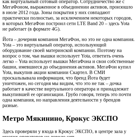
как виртуальный сотовый оператор. Сотрудничество же с
МегаФоном, выраженное в объединении активов, произошло
в июле 2012 года. Зоны покрытия у них совпадают
практически полностью, за исключением некоторых городов,
в которых МегаФон построил сети LTE Band 20 – здесь Yota
не работает (в формате 4G).
Йота – дочерняя компания МегаФон, но это не одна компания.
Yota – это виртуальный оператор, использующий
оборудование своей материнской компании. Поэтому на
вопрос о том, чьи вышки использует Yota, ответить очень
легко – Yota использует вышки МегаФона и свои собственные
башни, имевшиеся до объединения активов. МегаФон купил
Yota, выкупив акции компании Скартел. В СМИ
проскальзывала информация, что бренд Йота будет
уничтожен, но сегодня мы видим, что это не так – дочка
работает в качестве виртуального оператора и принадлежит
выкупившей ее организации. Грубо говоря, теперь это почти
одна компания, но направления деятельности у брендов
разные.
Метро Мякинино, Крокус ЭКСПО
Здесь проверяли у входа в Крокус ЭКСПО, в центре зала у
многих операторов не ловило сеть.