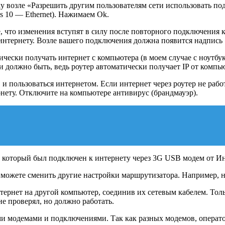
ку возле «Разрешить другим пользователям сети использовать 
 10 — Ethernet). Нажимаем Ok.
 что изменения вступят в силу после повторного подключения к
 интернету. Возле вашего подключения должна появится надпис
ически получать интернет с компьютера (в моем случае с ноутбук
 должно быть, ведь роутер автоматически получает IP от компью
и пользоваться интернетом. Если интернет через роутер не работа
рнету. Отключите на компьютере антивирус (брандмауэр).
а, который был подключен к интернету через 3G USB модем от И
ы можете сменить другие настройки маршрутизатора. Например, на
тернет на другой компьютер, соединив их сетевым кабелем. Тол
е проверял, но должно работать.
и модемами и подключениями. Так как разных модемов, оператор