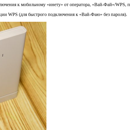
лючения к мобильному «инету» от оператора, «Вай-Фай»/WPS, п
пции WPS (для быстрого подключения к «Вай-Фаю» без пароля).