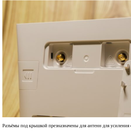
Разъёмы под крышкой презназначены для антенн для усиления 