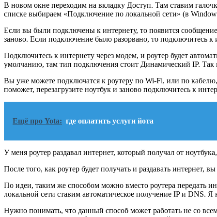
В новом окне переходим на вкладку Доступ. Там ставим галоч
списке выбираем «Подключение по локальной сети» (в Windows
Если вы были подключены к интернету, то появится сообщение,
заново. Если подключение было разорвано, то подключитесь к
Подключитесь к интернету через модем, и роутер будет автомат
умолчанию, там тип подключения стоит Динамический IP. Так и
Вы уже можете подключатся к роутеру по Wi-Fi, или по кабелю, 
поможет, перезагрузите ноутбук и заново подключитесь к инте
Ещё про Yota:
где оплатить услуги йота
У меня роутер раздавал интернет, который получал от ноутбук
После того, как роутер будет получать и раздавать интернет, в
По идеи, таким же способом можно вместо роутера передать ин
локальной сети ставим автоматическое получение IP и DNS. Я н
Нужно понимать, что данный способ может работать не со всем