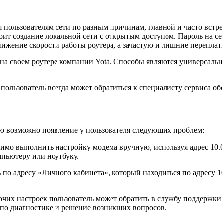
я пользователям сети по разным причинам, главной и часто встр
тоит создание локальной сети с открытым доступом. Пароль на се
нижение скорости работы роутера, а зачастую и лишние переплат
i на своем роутере компании Yota. Способы являются универсал
ользователь всегда может обратиться к специалисту сервиса об
ию возможно появление у пользователя следующих проблем:
о выполнить настройку модема вручную, используя адрес 10.0.
мпьютеру или ноутбуку.
ть по адресу «Личного кабинета», который находиться по адресу
их настроек пользователь может обратить в службу поддержки Y
по диагностике и решение возникших вопросов.