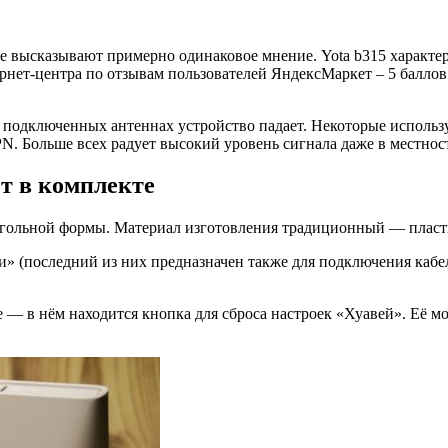
се высказывают примерно одинаковое мнение. Yota b315 характ
рнет-центра по отзывам пользователей ЯндексМаркет – 5 баллов
 подключенных антеннах устройство падает. Некоторые использу
PN. Больше всех радует высокий уровень сигнала даже в местнос
ёт в комплекте
угольной формы. Материал изготовления традиционный — пласти
ки» (последний из них предназначен также для подключения каб
ие — в нём находится кнопка для сброса настроек «Хуавей». Её 