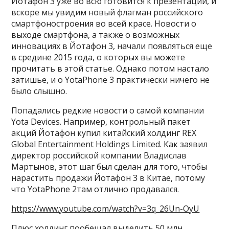
Йотафон 3 уже во всю готовится к презентации, и
вскоре мы увидим новый флагман российского
смартфоностроения во всей красе. Новости о
выходе смартфона, а также о возможных
инновациях в Йотафон 3, начали появляться еще
в средине 2015 года, о которых вы можете
прочитать в этой статье. Однако потом настало
затишье, и о YotaPhone 3 практически ничего не
было слышно.
Попадались редкие новости о самой компании
Yota Devices. Например, контрольный пакет
акций Йотафон купил китайский холдинг REX
Global Entertainment Holdings Limited. Как заявил
директор российской компании Владислав
Мартынов, этот шаг был сделан для того, чтобы
нарастить продажи Йотафон 3 в Китае, потому
что YotaPhone 2там отлично продавался.
https://www.youtube.com/watch?v=3q_26Un-OyU
Плюс холдинг пообещал выделить 50 млн