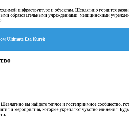
обходимой инфраструктуре и объектам. Шевлягино гордится раз
ными образовательными учреждениями, медицинскими учреждени
ю.
м Ultimate Eta Kursk
ство
в Шевлягино вы найдете теплое и гостеприимное сообщество, го
тия и мероприятия, которые укрепляют чувство единения. Будь 
то.