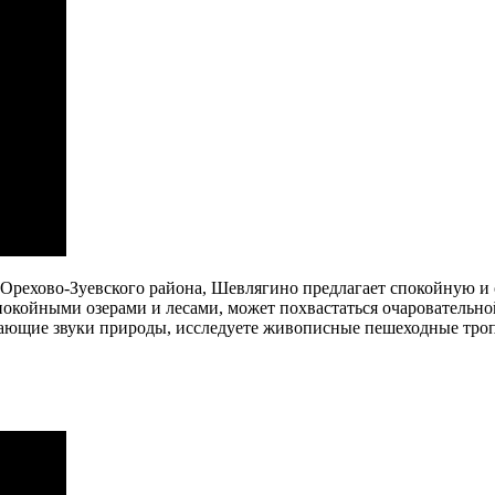
рехово-Зуевского района, Шевлягино предлагает спокойную и 
койными озерами и лесами, может похвастаться очаровательной
ивающие звуки природы, исследуете живописные пешеходные тро