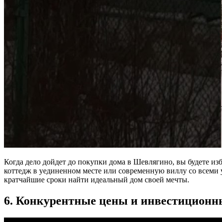
Когда дело дойдет до покупки дома в Шевлягино, вы будете 
коттедж в уединенном месте или современную виллу со всеми 
кратчайшие сроки найти идеальный дом своей мечты.
6. Конкурентные цены и инвестиционн