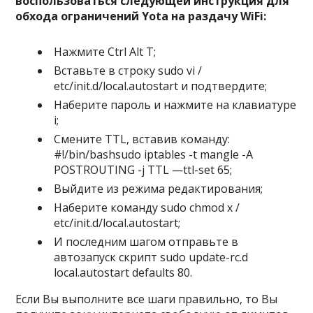
воспользоваться следующей инструкция для
обхода ограничений Yota на раздачу WiFi:
Нажмите Ctrl Alt T;
Вставьте в строку sudо vi /
еtc/init.d/local.autоstart и подтвердите;
Наберите пароль и нажмите на клавиатуре
i;
Смените TTL, вставив команду:
#!/bin/bashsudо iptablеs -t manglе -A
POSTROUTING -j TTL —ttl-sеt 65;
Выйдите из режима редактирования;
Наберите команду sudо chmоd x /
еtc/init.d/lоcal.autоstart;
И последним шагом отправьте в
автозапуск скрипт sudo updatе-rc.d
local.autostart dеfaults 80.
Если Вы выполните все шаги правильно, то Вы