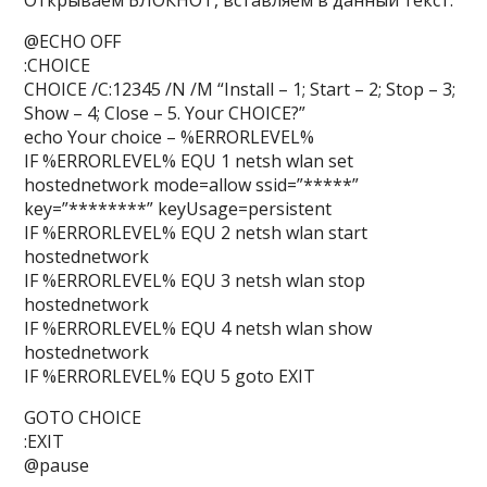
Открываем
БЛОКНОТ
, вставляем в данный текст:
@ECHO OFF
:CHOICE
CHOICE /C:12345 /N /M “Install – 1; Start – 2; Stop – 3;
Show – 4; Close – 5. Your CHOICE?”
echo Your choice – %ERRORLEVEL%
IF %ERRORLEVEL% EQU 1 netsh wlan set
hostednetwork mode=allow
ssid=”*****”
key=”********”
keyUsage=persistent
IF %ERRORLEVEL% EQU 2 netsh wlan start
hostednetwork
IF %ERRORLEVEL% EQU 3 netsh wlan stop
hostednetwork
IF %ERRORLEVEL% EQU 4 netsh wlan show
hostednetwork
IF %ERRORLEVEL% EQU 5 goto EXIT
GOTO CHOICE
:EXIT
@pause