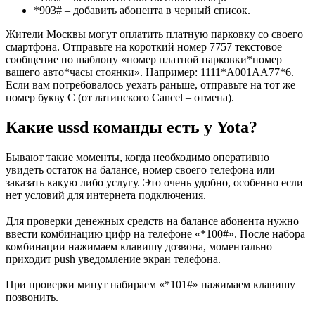
*903# – добавить абонента в черный список.
Жители Москвы могут оплатить платную парковку со своего
смартфона. Отправьте на короткий номер 7757 текстовое
сообщение по шаблону «номер платной парковки*номер
вашего авто*часы стоянки». Например: 1111*А001АА77*6.
Если вам потребовалось уехать раньше, отправьте на тот же
номер букву С (от латинского Cancel – отмена).
Какие ussd команды есть у Yota?
Бывают такие моменты, когда необходимо оперативно
увидеть остаток на балансе, номер своего телефона или
заказать какую либо услугу. Это очень удобно, особенно если
нет условий для интернета подключения.
Для проверки денежных средств на балансе абонента нужно
ввести комбинацию цифр на телефоне «*100#». После набора
комбинации нажимаем клавишу дозвона, моментально
приходит push уведомление экран телефона.
При проверки минут набираем «*101#» нажимаем клавишу
позвонить.