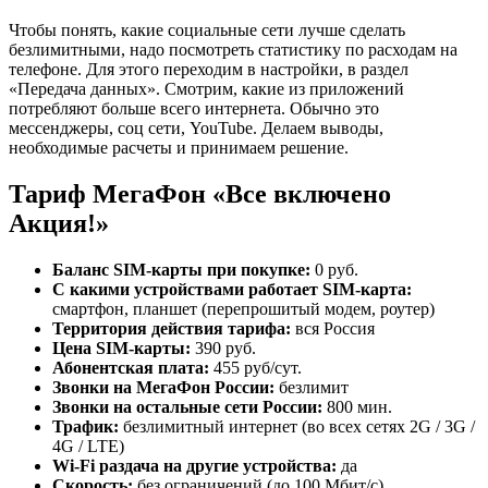
Чтобы понять, какие социальные сети лучше сделать
безлимитными, надо посмотреть статистику по расходам на
телефоне. Для этого переходим в настройки, в раздел
«Передача данных». Смотрим, какие из приложений
потребляют больше всего интернета. Обычно это
мессенджеры, соц сети, YouTube. Делаем выводы,
необходимые расчеты и принимаем решение.
Тариф МегаФон «Все включено
Акция!»
Баланс SIM-карты при покупке:
0 руб.
С какими устройствами работает
SIM-карта:
смартфон, планшет (перепрошитый модем, роутер)
Территория действия тарифа:
вся Россия
Цена
SIM-карты:
390 руб.
Абонентская плата:
455 руб/сут.
Звонки на МегаФон России:
безлимит
Звонки на остальные сети России:
800 мин.
Трафик:
безлимитный интернет (во всех сетях 2G / 3G /
4G / LTE)
Wi-Fi раздача на другие устройства:
да
Скорость:
без ограничений (до 100 Мбит/c)