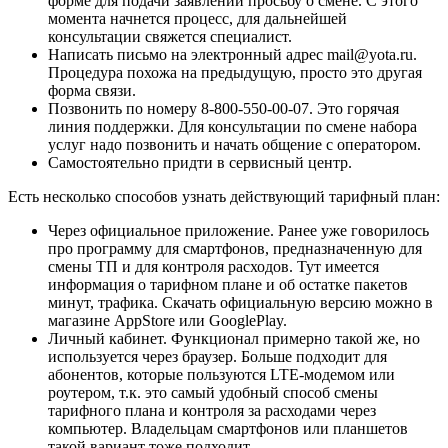
форме для подачи заявлений просьбу о смене. С этого
момента начнется процесс, для дальнейшей
консультации свяжется специалист.
Написать письмо на электронный адрес mail@yota.ru.
Процедура похожа на предыдущую, просто это другая
форма связи.
Позвонить по номеру 8-800-550-00-07. Это горячая
линия поддержки. Для консультации по смене набора
услуг надо позвонить и начать общение с оператором.
Самостоятельно придти в сервисный центр.
Есть несколько способов узнать действующий тарифный план:
Через официальное приложение. Ранее уже говорилось
про программу для смартфонов, предназначенную для
смены ТП и для контроля расходов. Тут имеется
информация о тарифном плане и об остатке пакетов
минут, трафика. Скачать официальную версию можно в
магазине AppStore или GooglePlay.
Личный кабинет. Функционал примерно такой же, но
используется через браузер. Больше подходит для
абонентов, которые пользуются LTE-модемом или
роутером, т.к. это самый удобный способ смены
тарифного плана и контроля за расходами через
компьютер. Владельцам смартфонов или планшетов
такой вариант тоже подходит.