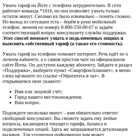
Узнать тариф на Йоте с телефона затруднительно. В сети
работает команда *101#, но она позволяет узнать только
остаток минут. Сколько их было изначально – понять сложно.
Но выход из ситуации есть – берём в руки мобильный
телефон, звоним по номеру 8-800-550-00-07 и задаём
соответствующий вопрос консультанту службы поддержки.
Этот способ поможет узнать о подключенных опциях и
выяснить собственный тариф (а также его стоимость).
Узнать тариф на телефоне поможет интернет. Речь идёт не о
личном кабинете, а о самом простом чате на официальном
сайте Йоты. Он доступен каждому абоненту. Зайдите в раздел
«Поддержка», выберите пункт «Смартфон/планшет», в меню
слева щёлкните по ссылке «Обратитесь в чат». В
открывшемся окне укажите:
Имя или лицевой счёт;
Город вашего местонахождения;
Ваш вопрос.
Подождите несколько минут – вам обязательно ответит
свободный консультант. Вы сможете задать ему любые
вопросы, касающиеся текущего тарифа, баланса и
подключенных опций. Здесь же запрашивается детализация
вызовов. Для уточнения информации вам может