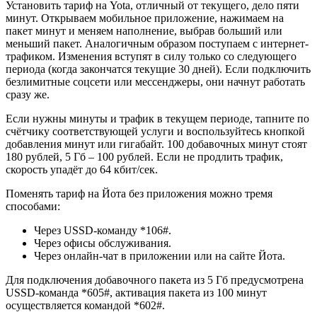
Установить тариф на Yota, отличный от текущего, дело пяти
минут. Открываем мобильное приложение, нажимаем на
пакет минут и меняем наполнение, выбрав больший или
меньший пакет. Аналогичным образом поступаем с интернет-
трафиком. Изменения вступят в силу только со следующего
периода (когда закончатся текущие 30 дней). Если подключить
безлимитные соцсети или мессенджеры, они начнут работать
сразу же.
Если нужны минуты и трафик в текущем периоде, тапните по
счётчику соответствующей услуги и воспользуйтесь кнопкой
добавления минут или гигабайт. 100 добавочных минут стоят
180 рублей, 5 Гб – 100 рублей. Если не продлить трафик,
скорость упадёт до 64 кбит/сек.
Поменять тариф на Йота без приложения можно тремя
способами:
Через USSD-команду *106#.
Через офисы обслуживания.
Через онлайн-чат в приложении или на сайте Йота.
Для подключения добавочного пакета из 5 Гб предусмотрена
USSD-команда *605#, активация пакета из 100 минут
осуществляется командой *602#.