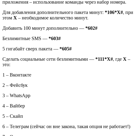
приложения – использование команды через набор номера.
Для добавления дополнительного пакета минут:
*106*X#
, при
этом
X
– необходимое количество минут.
Добавить 100 минут дополнительно —
*602#
Безлимитные SMS —
*603#
5 гигабайт сверх пакета —
*605#
Сделать социальные сети безлимитными —
*111*X#
, где
X
–
это:
1 – Вконтакте
2 – Фейсбук
3 – WhatsApp
4 – Вайбер
5 – Скайп
6 – Телеграм (сейчас он вне закона, такая опция не работает!)