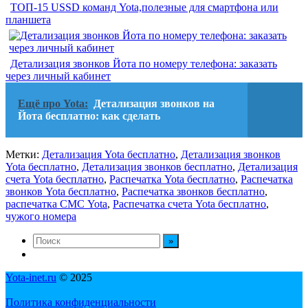
ТОП-15 USSD команд Yota,полезные для смартфона или
планшета
Детализация звонков Йота по номеру телефона: заказать
через личный кабинет
Ещё про Yota:
Детализация звонков на
Йота бесплатно: как сделать
Метки:
Детализация Yota бесплатно
,
Детализация звонков
Yota бесплатно
,
Детализация звонков бесплатно
,
Детализация
счета Yota бесплатно
,
Распечатка Yota бесплатно
,
Распечатка
звонков Yota бесплатно
,
Распечатка звонков бесплатно
,
распечатка СМС Yota
,
Распечатка счета Yota бесплатно
,
чужого номера
Yota-inet.ru
© 2025
Политика конфиденциальности