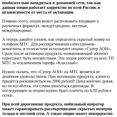
необязательно находиться в домашней сети, так как
данная опция работает корректно по всей России, в
независимости от места её активации.
Помимо этого, опция может распознавать входящие в
различных форматах: междугородние, местные,
международные.
А теперь давайте узнаем, как определить скрытый номер на
телефоне МТС. Для рассекречивания собеседников-
инкогнито, в телесистеме используют опцию «Супер АОН».
Сразу после активации продукта, названивающий абонент
перестанет быть неизвестным. Эта опция работает на всех ТП
МТС за исключением тарифа «Классный».
Нужно сказать, что «Супер АОН» на МТС является не
дешёвым удовольствием. При активации продукта, клиенту
придётся раскошелиться на 2000 рублей! Цена конечно дикая,
но не пугайтесь, эта сумма вноситься единожды. В
последующем за опцию нужно будет платить по 6,50 рубля в
сутки.
При всей дороговизне продукта, мобильный оператор
может гарантировать рассекречивание скрытых номеров
только в местной сети. А также опция может некорректно