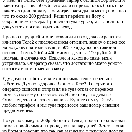
У меня на Теле2 был архивный тариф с оплатой 50р месяц и
пакетом трафика 500мб чего мало и приходилось брать ещё
пакеты за доп. оплату. Посмотрел расходы на месяц и вышло
что-то около 200 рублей. Решил перейти на йоту с
сохранением номера. Пришел оттуда курьер, мы заполнили
документы и я стал ждать перехода.
Прошло пару дней и мне позвонили из отдела сохранения
клиентов Теле2 с предложением отменить заявку о переносе
на йоту, бесплатный месяц и 50% скидку на постоянной
основе. То есть 20гб и 400 минут где-то за 150 рублей. Я
подумал и согласился. Дешевле и качество связи меня
устраивало. Оператор сказал, что достаточно моего усного
согласия и они отменят заявку.
Еду домой с работы и внезапно симка теле2 перестает
работать. Думаю, здорово. Звоню в Теле2. Говорят, что
оператор ошибся и отправил не туда отказ от переноса
номера, поэтому он состоялся. На вопрос, что делать?
Отвечает, что ничего страшного. Купите симку Теле2 с
любым тарифом и мы туда перенесем ваш номер с нашим
предложением.
Покупаю симку за 200р. Звонят с Теле2, просят продиктовать
номер новой симки и пропадают на пару дней. Затем звонят
из йоты и говорят, что так как заявление о переносе номера