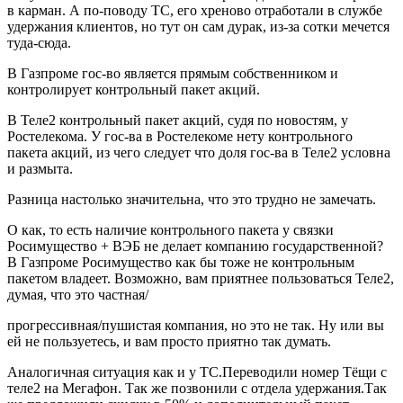
в карман. А по-поводу ТС, его хреново отработали в службе
удержания клиентов, но тут он сам дурак, из-за сотки мечется
туда-сюда.
В Газпроме гос-во является прямым собственником и
контролирует контрольный пакет акций.
В Теле2 контрольный пакет акций, судя по новостям, у
Ростелекома. У гос-ва в Ростелекоме нету контрольного
пакета акций, из чего следует что доля гос-ва в Теле2 условна
и размыта.
Разница настолько значительна, что это трудно не замечать.
О как, то есть наличие контрольного пакета у связки
Росимущество + ВЭБ не делает компанию государственной?
В Газпроме Росимущество как бы тоже не контрольным
пакетом владеет. Возможно, вам приятнее пользоваться Теле2,
думая, что это частная/
прогрессивная/пушистая компания, но это не так. Ну или вы
ей не пользуетесь, и вам просто приятно так думать.
Аналогичная ситуация как и у ТС.Переводили номер Тёщи с
теле2 на Мегафон. Так же позвонили с отдела удержания.Так