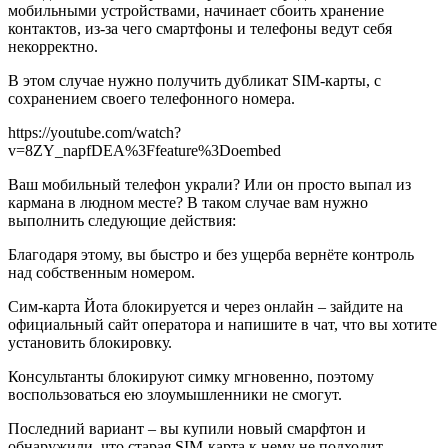
мобильными устройствами, начинает сбоить хранение
контактов, из-за чего смартфоны и телефоны ведут себя
некорректно.
В этом случае нужно получить дубликат SIM-карты, с
сохранением своего телефонного номера.
https://youtube.com/watch?
v=8ZY_napfDEA%3Ffeature%3Doembed
Ваш мобильный телефон украли? Или он просто выпал из
кармана в людном месте? В таком случае вам нужно
выполнить следующие действия:
Благодаря этому, вы быстро и без ущерба вернёте контроль
над собственным номером.
Сим-карта Йота блокируется и через онлайн – зайдите на
официальный сайт оператора и напишите в чат, что вы хотите
установить блокировку.
Консультанты блокируют симку мгновенно, поэтому
воспользоваться ею злоумышленники не смогут.
Последний вариант – вы купили новый смарфтон и
обнаружили, что старая SIM-карта к нему не подходит.