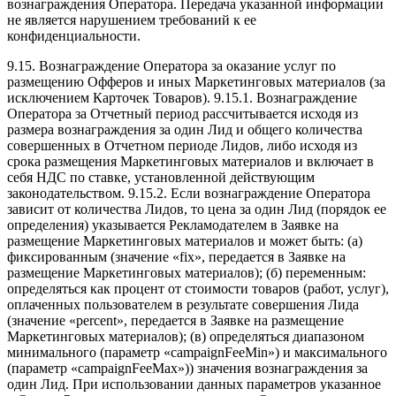
вознаграждения Оператора. Передача указанной информации
не является нарушением требований к ее
конфиденциальности.
9.15. Вознаграждение Оператора за оказание услуг по
размещению Офферов и иных Маркетинговых материалов (за
исключением Карточек Товаров). 9.15.1. Вознаграждение
Оператора за Отчетный период рассчитывается исходя из
размера вознаграждения за один Лид и общего количества
совершенных в Отчетном периоде Лидов, либо исходя из
срока размещения Маркетинговых материалов и включает в
себя НДС по ставке, установленной действующим
законодательством. 9.15.2. Если вознаграждение Оператора
зависит от количества Лидов, то цена за один Лид (порядок ее
определения) указывается Рекламодателем в Заявке на
размещение Маркетинговых материалов и может быть: (а)
фиксированным (значение «fix», передается в Заявке на
размещение Маркетинговых материалов); (б) переменным:
определяться как процент от стоимости товаров (работ, услуг),
оплаченных пользователем в результате совершения Лида
(значение «percent», передается в Заявке на размещение
Маркетинговых материалов); (в) определяться диапазоном
минимального (параметр «campaignFeeMin») и максимального
(параметр «campaignFeeMax»)) значения вознаграждения за
один Лид. При использовании данных параметров указанное