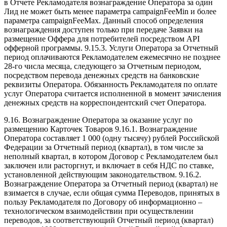
в Отчете Рекламодателя вознаграждение Оператора за один
Лид не может быть менее параметра campaignFeeMin и более
параметра campaignFeeMax. Данный способ определения
вознаграждения доступен только при передаче Заявки на
размещение Оффера для потребителей посредством API
офферной программы. 9.15.3. Услуги Оператора за Отчетный
период оплачиваются Рекламодателем ежемесячно не позднее
28-го числа месяца, следующего за Отчетным периодом,
посредством перевода денежных средств на банковские
реквизиты Оператора. Обязанность Рекламодателя по оплате
услуг Оператора считается исполненной в момент зачисления
денежных средств на корреспондентский счет Оператора.
9.16. Вознаграждение Оператора за оказание услуг по
размещению Карточек Товаров 9.16.1. Вознаграждение
Оператора составляет 1 000 (одну тысячу) рублей Российской
Федерации за Отчетный период (квартал), в том числе за
неполный квартал, в котором Договор с Рекламодателем был
заключен или расторгнут, и включает в себя НДС по ставке,
установленной действующим законодательством. 9.16.2.
Вознаграждение Оператора за Отчетный период (квартал) не
взимается в случае, если общая сумма Переводов, принятых в
пользу Рекламодателя по Договору об информационно –
технологическом взаимодействии при осуществлении
переводов, за соответствующий Отчетный период (квартал)