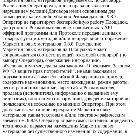
Маркетинговых материалов, передаваемых по Договору.
Реализация Оператором данного права не является
нарушением условий Договора и/или основанием для
возмещения каких-либо убытков Рекламодателю. 9.8.7.
Оператор не гарантирует бесперебойную работу Площадок,
доступность Рекламодателю всех изложенных в API
офферной программы или Протоколе передачи данных о
Товарах функций/методов и/или непрерывное отображение
Маркетинговых материалов. 9.8.8. Размещение
Маркетинговых материалов на Площадках может
сопровождаться соответствующей текстовой оговоркой (по
выбору Оператора), содержащей информацию,
обусловленную Федеральным законом «О рекламе», Законом
РФ “О защите прав потребителей”, иными законами и
подзаконными актами Российской Федерации (например,
содержать наименование, место нахождения, режим работы,
регистрационные данные, адрес сайта Рекламодателя,
продавца (исполнителя), информацию о выданных ему
лицензиях), и/или иную информацию, доведение которой до
пользователя необходимо по мнению Оператора. При этом
допускается частичное перекрытие Маркетинговых
материалов таким текстовым и/или текстово-графическим
элементом. 9.8.9. Оператор вправе самостоятельно определять
технические параметры размещения Маркетинговых
материалов без существенного изменения их содержания, в