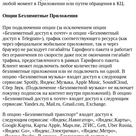
любой момент в Приложении или путем обращения в КЦ.
Опции Безлимитные Приложения
При подключении опции (за исключением опции
«Безлимитный доступ к почте» и опции «Безлимитный
доступ к Telegram»), трафик соответствующего ресурса (как
через официальное мобильное приложение, так и через
браузер) не расходует гигабайты Тарифного пакета и работает
без ограничения по скорости даже после окончания гигабайт
трафика, предоставленного в рамках Тарифного пакета.
Клиент может подключить любое количество опций
безлимитные приложения или не подключить ни одной. В
опцию «Безлимитная музыка» входит доступ к следующим
сервисам: Spotify, Яндекс.Музыка, Apple Music, SoundCloud,
Сбер Звук. (Подключение «Безлимитной музыки» не включает
покупку подписок на контент внутри приложений). В опцию
«Безлимитный доступ к почте» входит доступ к следующим
сервисам: Yandex.ru, Mail.ru, Gmail.com, Exchange.
В опцию «Безлимитный транспорт” входит доступ к
следующим сервисам: «Яндекс.Навигатор», «Яндекс.Карты»,
Google.Карты, Карты Apple, Maps.me, 2ГИС, Gett, Uber Russia,
«Яндекс Go», «Яндекс.Электрички», «Яндекс.Метро»,