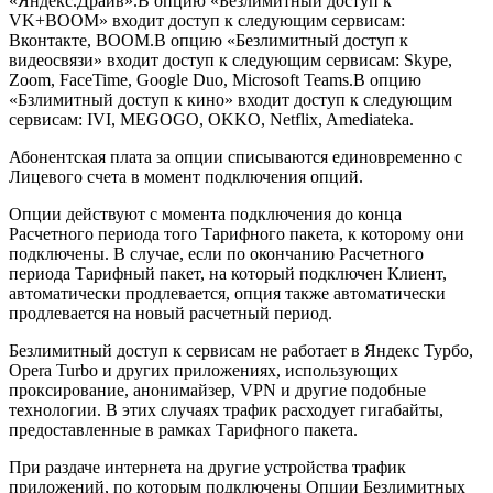
«Яндекс.Драйв».В опцию «Безлимитный доступ к
VK+BOOM» входит доступ к следующим сервисам:
Вконтакте, BOOM.В опцию «Безлимитный доступ к
видеосвязи» входит доступ к следующим сервисам: Skype,
Zoom, FaceTime, Google Duo, Microsoft Teams.В опцию
«Бзлимитный доступ к кино» входит доступ к следующим
сервисам: IVI, MEGOGO, OKKO, Netflix, Amediateka.
Абонентская плата за опции списываются единовременно с
Лицевого счета в момент подключения опций.
Опции действуют с момента подключения до конца
Расчетного периода того Тарифного пакета, к которому они
подключены. В случае, если по окончанию Расчетного
периода Тарифный пакет, на который подключен Клиент,
автоматически продлевается, опция также автоматически
продлевается на новый расчетный период.
Безлимитный доступ к сервисам не работает в Яндекс Турбо,
Opera Turbo и других приложениях, использующих
проксирование, анонимайзер, VPN и другие подобные
технологии. В этих случаях трафик расходует гигабайты,
предоставленные в рамках Тарифного пакета.
При раздаче интернета на другие устройства трафик
приложений, по которым подключены Опции Безлимитных