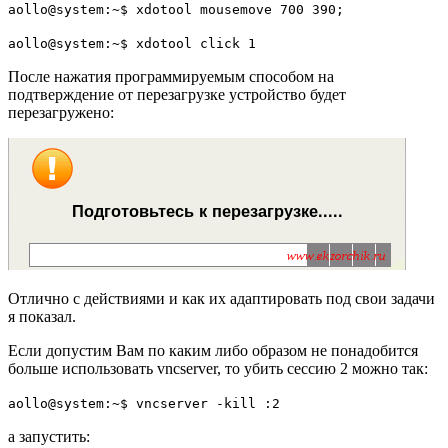
aollo@system:~$ xdotool mousemove 700 390;
aollo@system:~$ xdotool click 1
После нажатия программируемым способом на
подтверждение от перезагрузке устройство будет
перезагружено:
Отлично с действиями и как их адаптировать под свои задачи
я показал.
Если допустим Вам по каким либо образом не понадобится
больше использовать
vncserver
, то убить сессию
2
можно так:
aollo@system:~$ vncserver -kill :2
а запустить: