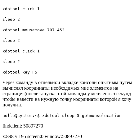
xdotool click 1
sleep 2
xdotool mousemove 707 453
sleep 2
xdotool click 1
sleep 2
xdotool key F5
Через команду в отдельной вкладке консоли опытным путем
вычислял координаты необходимых мне элементов на
странице:
(после запуска этой команды у меня есть
5
секунд
чтобы навести на нужную точку координаты которой я хочу
получить.
aollo@system:~$ xdotool sleep 5 getmouselocation
findclient: 50897270
x:898 y:195 screen:0 window:50897270