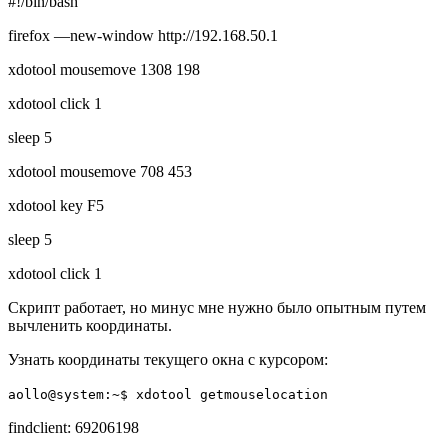
#!/bin/bash
firefox —new-window http://192.168.50.1
xdotool mousemove 1308 198
xdotool click 1
sleep 5
xdotool mousemove 708 453
xdotool key F5
sleep 5
xdotool click 1
Скрипт работает, но минус мне нужно было опытным путем
вычленить координаты.
Узнать координаты текущего окна с курсором:
aollo@system:~$ xdotool getmouselocation
findclient: 69206198