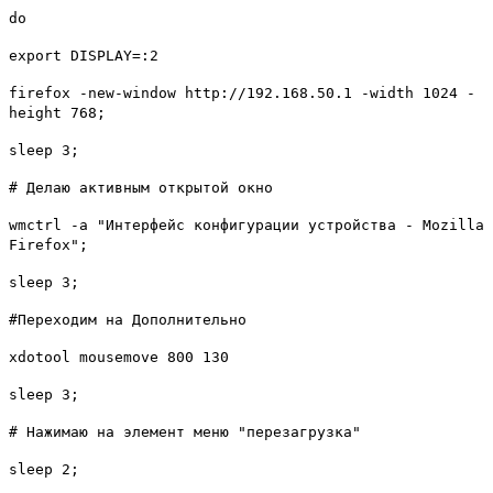
do
export DISPLAY=:2
firefox -new-window http://192.168.50.1 -width 1024 -
height 768;
sleep 3;
# Делаю активным открытой окно
wmctrl -a "Интерфейс конфигурации устройства - Mozilla
Firefox";
sleep 3;
#Переходим на Дополнительно
xdotool mousemove 800 130
sleep 3;
# Нажимаю на элемент меню "перезагрузка"
sleep 2;