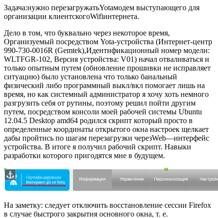
Задача:
нужно перезагружать
Yota
модем выступающего для
организации клиентского
Wifi
интернета
.
Дело в том, что буквально через некоторое время,
Организуемый посредством
Yota
-устройства (
Интернет-центр
990-730-0016R (Gemtek),Идентификационный номер модели:
WLTFGR-102, Версия устройства: V01
) начал отваливаться и
только опытным путем (обновление прошивки не исправляет
ситуацию) было установлена что только банальный
физический либо программный выкл/вкл помогает лишь на
время, но как системный администратор я хочу хоть немного
разгрузить себя от рутины, поэтому решил пойти другим
путем, посредством консоли моей рабочей системы
Ubuntu
12.04.5 Desktop amd64
родился
скрипт который просто в
определенные координаты открытого окна настроек щелкает
дабы пройтись по шагам перезагрузки через
Web
—
интерфейс
устройства
. В итоге я получил рабочий скрипт. Навыки
разработки которого пригодятся мне в будущем.
На заметку:
следует отключить восстановление сессии
Firefox
в
случае быстрого закрытия основного окна, т. е.