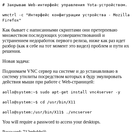
# Закрываю Web-интерфейс управления Yota-устройством.
wmctrl -c "Интерфейс конфигурации устройства - Mozilla
Firefox"
Как бывает с написанными скриптами они претерпеваю
множеством последующих усовершенствований и
устранением недоработок первого релиза, ниже как раз идет
разбор
(как я себе на тот момент это видел) проблем и пути их
решения.
Новая задача:
Поднимаем
VNC
сервер на системе и до устанавливаю в
систему утилиты посредством которых я буду эмулировать
действия мыши при работе с
Web
-страницей:
aollo@system:~$ sudo apt-get install vnc4server -y
aollo@system:~$ cd /usr/bin/X11
aollo@system:/usr/bin/X11$ ./vncserver
You will require a password to access your desktops.
Password: 712mbddr@