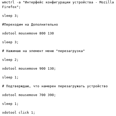
wmctrl -a "Интерфейс конфигурации устройства - Mozilla
Firefox";
sleep 3;
#Переходим на Дополнительно
xdotool mousemove 800 130
sleep 3;
# Нажимаю на элемент меню "перезагрузка"
sleep 2;
xdotool mousemove 900 130;
sleep 1;
# Подтверждаю, что намерен перезагружать устройство
xdotool mousemove 700 390;
sleep 1;
xdotool click 1;