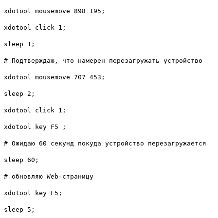
xdotool mousemove 898 195;
xdotool click 1;
sleep 1;
# Подтверждаю, что намерен перезагружать устройство
xdotool mousemove 707 453;
sleep 2;
xdotool click 1;
xdotool key F5 ;
# Ожидаю 60 секунд покуда устройство перезагружается
sleep 60;
# обновляю Web-страницу
xdotool key F5;
sleep 5;