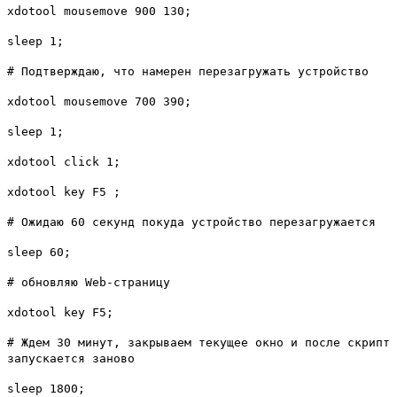
xdotool mousemove 900 130;
sleep 1;
# Подтверждаю, что намерен перезагружать устройство
xdotool mousemove 700 390;
sleep 1;
xdotool click 1;
xdotool key F5 ;
# Ожидаю 60 секунд покуда устройство перезагружается
sleep 60;
# обновляю Web-страницу
xdotool key F5;
# Ждем 30 минут, закрываем текущее окно и после скрипт
запускается заново
sleep 1800;