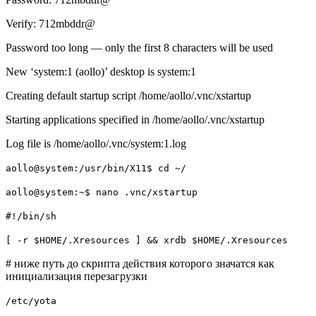
Verify: 712mbddr@
Password too long — only the first 8 characters will be used
New ‘system:1 (aollo)’ desktop is system:1
Creating default startup script /home/aollo/.vnc/xstartup
Starting applications specified in /home/aollo/.vnc/xstartup
Log file is /home/aollo/.vnc/system:1.log
aollo@system:/usr/bin/X11$ cd ~/
aollo@system:~$ nano .vnc/xstartup
#!/bin/sh
[ -r $HOME/.Xresources ] && xrdb $HOME/.Xresources
# ниже путь до скрипта действия которого значатся как
инициализация перезагрузки
/etc/yota