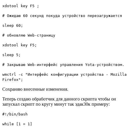
xdotool key F5 ;
# Ожидаю 60 секунд покуда устройство перезагружается
sleep 60;
# обновляю Web-страницу
xdotool key F5;
sleep 5;
# Закрываю Web-интерфейс управления Yota-устройством.
wmctrl -c "Интерфейс конфигурации устройства - Mozilla
Firefox";
Сохраняю внесенные изменения.
Теперь создаю обработчик для данного скрипта чтобы он
запускал скрипт по кругу минут так эдак
30
к примеру:
#!/bin/bash
while [1 = 1]