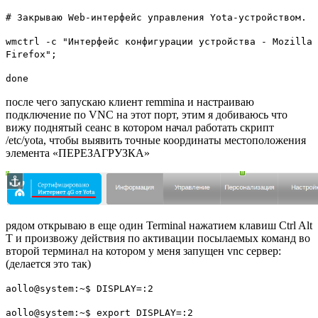
# Закрываю Web-интерфейс управления Yota-устройством.
wmctrl -c "Интерфейс конфигурации устройства - Mozilla
Firefox";
done
после чего запускаю клиент
remmina
и настраиваю
подключение по
VNC
на этот порт, этим я добиваюсь что
вижу поднятый сеанс в котором начал работать скрипт
/etc/yota
, чтобы выявить точные координаты местоположения
элемента «
ПЕРЕЗАГРУЗКА
»
рядом открываю в еще один
Terminal
нажатием клавиш
Ctrl Alt
T
и произвожу действия по активации посылаемых команд во
второй терминал на котором у меня запущен vnc сервер:
(делается это так)
aollo@system:~$ DISPLAY=:2
aollo@system:~$ export DISPLAY=:2