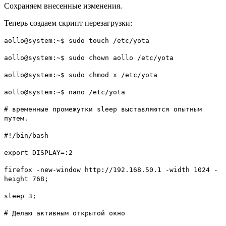
Сохраняем внесенные изменения.
Теперь создаем скрипт перезагрузки:
aollo@system:~$ sudo touch /etc/yota
aollo@system:~$ sudo chown aollo /etc/yota
aollo@system:~$ sudo chmod x /etc/yota
aollo@system:~$ nano /etc/yota
# временные промежутки sleep выставляются опытным
путем.
#!/bin/bash
export DISPLAY=:2
firefox -new-window http://192.168.50.1 -width 1024 -
height 768;
sleep 3;
# Делаю активным открытой окно