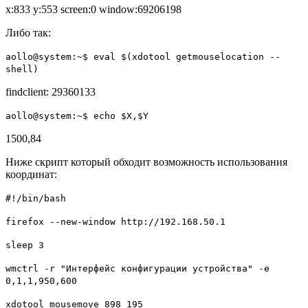
x:833 y:553 screen:0 window:69206198
Либо так:
aollo@system:~$ eval $(xdotool getmouselocation --
shell)
findclient: 29360133
aollo@system:~$ echo $X,$Y
1500,84
Ниже скрипт который обходит возможность использования
координат:
#!/bin/bash
firefox --new-window http://192.168.50.1
sleep 3
wmctrl -r "Интерфейс конфигурации устройства" -e
0,1,1,950,600
xdotool mousemove 898 195