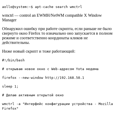
aollo@system:~$ apt-cache search wmctrl
wmctrl — control an EWMH/NetWM compatible X Window
Manager
Обнаружил ошибку при работе скрипта, если раньше не было
свернуто окно
Firefox
то изначально оно запускается в полном
режиме и соответственно координаты кликов не
действительны.
Ниже новый скрипт и тоже работающий:
#!/bin/bash
# открываю новое окно с Web-адресом Yota модема
firefox --new-window http://192.168.50.1
sleep 1;
# Делаю активным открытой окно
wmctrl -a "Интерфейс конфигурации устройства - Mozilla
Firefox"