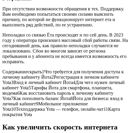
При отсутствии возможности обращения в тех. Поддержку.
Вам необходимо попытаться своими силами выяснить
причину, по которой не функционирует интернет ета и
выполнить ряд действий, по ее устранению.
Неполадки со связью Ёта происходят и по сей день. В 2023
году у оператора произошел массовый сбой работы связи. На
сегодняшний день, как правило неполадки случаются не
локализовано. Сбои во многом зависят от региона
пребывания и у абонента не всегда имеется возможность его
исправить.
Содержаниескрыть1Что требуется для получения доступа к
личному кабинету Йота2Регистрация в личном кабинете
Yota3Вход в личный кабинет Йота4Для чего нужен личный
кабинет Yota5Тарифы Йота для смартфона, планшета,
модема6Как восстановить пароль к личному кабинету
Yota7Как пополнить баланс Йота8Йота для бизнеса: вход в
личный кабинет9Мобильное приложение
Yota10Техподдержка Yota — телефон, онлайн-чат11Карта
покрытия Yota
Как увеличить скорость интернета