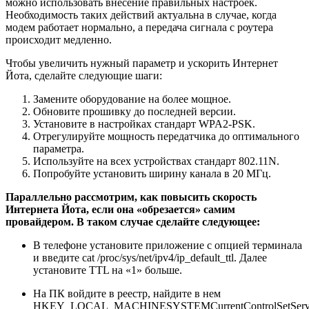
можно использовать внесение правильных настроек.
Необходимость таких действий актуальна в случае, когда
модем работает нормально, а передача сигнала с роутера
происходит медленно.
Чтобы увеличить нужный параметр и ускорить Интернет
Йота, сделайте следующие шаги:
Замените оборудование на более мощное.
Обновите прошивку до последней версии.
Установите в настройках стандарт WPA2-PSK.
Отрегулируйте мощность передатчика до оптимального
параметра.
Используйте на всех устройствах стандарт 802.11N.
Попробуйте установить ширину канала в 20 МГц.
Параллельно рассмотрим, как повысить скорость
Интернета Йота, если она «обрезается» самим
провайдером. В таком случае сделайте следующее:
В телефоне установите приложение с опцией терминала
и введите cat /proc/sys/net/ipv4/ip_default_ttl. Далее
установите TTL на «1» больше.
На ПК войдите в реестр, найдите в нем
HKEY_LOCAL_MACHINESYSTEMCurrentControlSetService