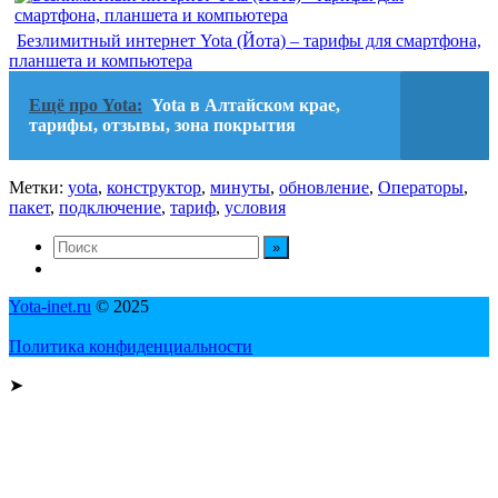
Безлимитный интернет Yota (Йота) – тарифы для смартфона,
планшета и компьютера
Ещё про Yota:
Yota в Алтайском крае,
тарифы, отзывы, зона покрытия
Метки:
yota
,
конструктор
,
минуты
,
обновление
,
Операторы
,
пакет
,
подключение
,
тариф
,
условия
Yota-inet.ru
© 2025
Политика конфиденциальности
➤