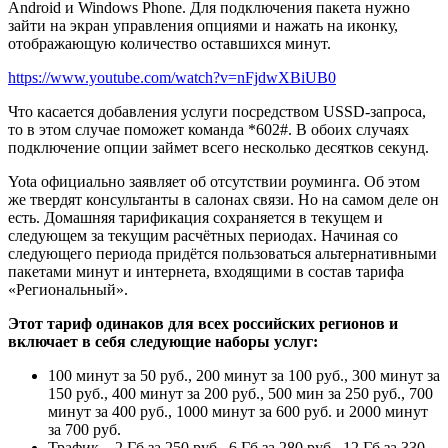
Android и Windows Phone. Для подключения пакета нужно
зайти на экран управления опциями и нажать на иконку,
отображающую количество оставшихся минут.
https://www.youtube.com/watch?v=nFjdwXBiUB0
Что касается добавления услуги посредством USSD-запроса,
то в этом случае поможет команда *602#. В обоих случаях
подключение опции займет всего несколько десятков секунд.
Yota официально заявляет об отсутствии роуминга. Об этом
же твердят консультанты в салонах связи. Но на самом деле он
есть. Домашняя тарификация сохраняется в текущем и
следующем за текущим расчётных периодах. Начиная со
следующего периода придётся пользоваться альтернативными
пакетами минут и интернета, входящими в состав тарифа
«Региональный».
Этот тариф одинаков для всех российских регионов и
включает в себя следующие наборы услуг:
100 минут за 50 руб., 200 минут за 100 руб., 300 минут за
150 руб., 400 минут за 200 руб., 500 мин за 250 руб., 700
минут за 400 руб., 1000 минут за 600 руб. и 2000 минут
за 700 руб.
Трафик – 2 Гб за 250 руб., 6 Гб за 280 руб., 12 Гб за 330