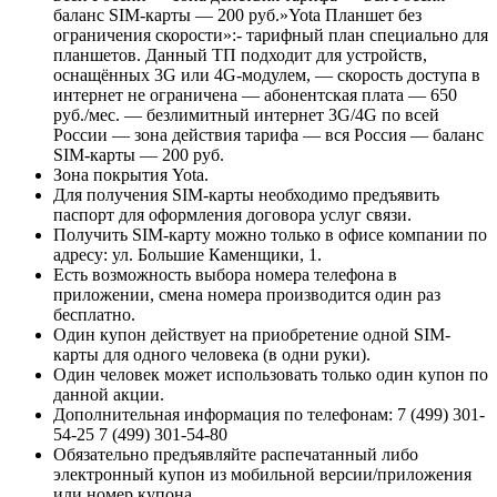
баланс SIM-карты — 200 руб.»Yota Планшет без
ограничения скорости»:- тарифный план специально для
планшетов. Данный ТП подходит для устройств,
оснащённых 3G или 4G-модулем, — скорость доступа в
интернет не ограничена — абонентская плата — 650
руб./мес. — безлимитный интернет 3G/4G по всей
России — зона действия тарифа — вся Россия — баланс
SIM-карты — 200 руб.
Зона покрытия Yota.
Для получения SIM-карты необходимо предъявить
паспорт для оформления договора услуг связи.
Получить SIM-карту можно только в офисе компании по
адресу: ул. Большие Каменщики, 1.
Есть возможность выбора номера телефона в
приложении, смена номера производится один раз
бесплатно.
Один купон действует на приобретение одной SIM-
карты для одного человека (в одни руки).
Один человек может использовать только один купон по
данной акции.
Дополнительная информация по телефонам: 7 (499) 301-
54-25 7 (499) 301-54-80
Обязательно предъявляйте распечатанный либо
электронный купон из мобильной версии/приложения
или номер купона.