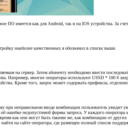
 ПО имеется как для Android, так и на IOS устройства. За сче
тройку наиболее качественных я обозначил в списке выше.
ляемым на сервер. Затем абоненту необходимо ввести последоват
вызова. Например, многие операторы используют USSD * 100 # за
йства. Кроме того, запрос может содержать префиксы, отделенны
у при неправильном вводе комбинации пользователь увидит увед
т об ошибке недопустимой формы запроса. У каждого оператора
о время как они могут быть такими же, как комбинации от други
о найти на сайте оператора, где размещен полный список подде