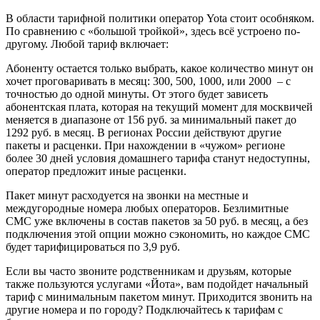
В области тарифной политики оператор Yota стоит особняком.
По сравнению с «большой тройкой», здесь всё устроено по-
другому. Любой тариф включает:
Абоненту остается только выбрать, какое количество минут он
хочет проговаривать в месяц: 300, 500, 1000, или 2000 – с
точностью до одной минуты. От этого будет зависеть
абонентская плата, которая на текущий момент для москвичей
меняется в диапазоне от 156 руб. за минимальный пакет до
1292 руб. в месяц. В регионах России действуют другие
пакеты и расценки. При нахождении в «чужом» регионе
более 30 дней условия домашнего тарифа станут недоступны,
оператор предложит иные расценки.
Пакет минут расходуется на звонки на местные и
междугородные номера любых операторов. Безлимитные
СМС уже включены в состав пакетов за 50 руб. в месяц, а без
подключения этой опции можно сэкономить, но каждое СМС
будет тарифицироваться по 3,9 руб.
Если вы часто звоните родственникам и друзьям, которые
также пользуются услугами «Йота», вам подойдет начальный
тариф с минимальным пакетом минут. Приходится звонить на
другие номера и по городу? Подключайтесь к тарифам с