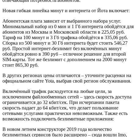
отвечающий потребность абонентов.
Новая гибкая линейка минут и интернета от Йота включает:
Абонентская плата зависит от выбранного набора услуг.
Минимальный набор из 0 мин и 1 Гб интернета обойдётся для
абонентов из Москвы и Московской области в 225,05 руб.
Тариф на 100 минут и 3 Гб трафика обойдётся в 335,06 руб.
Сборка из 500 минут и 30 Гб интернета будет стоить 546,27
руб. Простой интернет-безлимит без включённых минут
обойдётся ровно в 390 руб – отличное решение для второй
SIM-карты. Тот же безлимит с дополнением на 2000 минут
стоит 865,30 руб.
В других регионах цены отличаются – уточните расценки на
официальном сайте Yota, выбрав свой регион обслуживания.
Включённый трафик расходуется на любые цели, за
исключением файлообменных сетей – здесь скорость доступа
ограничивается до 32 кбит/сек. При исчерпании пакета
скорость падает до 64 кбит/сек, что делает пользование
сетевыми услугами практически невозможным. Также есть
возможность подключить безлимитные приложения:
В новом летнем конструкторе 2019 года количество
безлимитных сервисов было расширено – сюда вошли Imo,