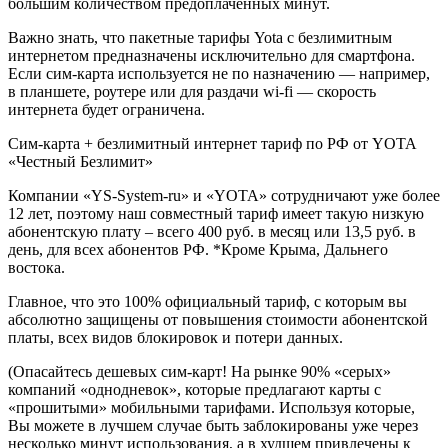
большим количеством предоплаченных минут.
Важно знать, что пакетные тарифы Yota с безлимитным
интернетом предназначены исключительно для смартфона.
Если сим-карта используется не по назначению — например,
в планшете, роутере или для раздачи wi-fi — скорость
интернета будет ограничена.
Сим-карта + безлимитный интернет тариф по РФ от YOTA
«Честный Безлимит»
Компании «YS-System-ru» и «YOTA» сотрудничают уже более
12 лет, поэтому наш совместный тариф имеет такую низкую
абонентскую плату – всего 400 руб. в месяц или 13,5 руб. в
день, для всех абонентов РФ. *Кроме Крыма, Дальнего
востока.
Главное, что это 100% официальный тариф, с которым вы
абсолютно защищены от повышения стоимости абонентской
платы, всех видов блокировок и потери данных.
(Опасайтесь дешевых сим-карт! На рынке 90% «серых»
компаний «однодневок», которые предлагают карты с
«прошитыми» мобильными тарифами. Используя которые,
Вы можете в лучшем случае быть заблокированы уже через
несколько минут использования, а в худшем привлечены к