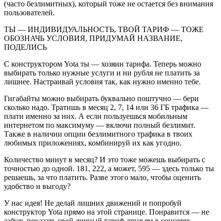
(часто безлимитных), который тоже не остается без внимания
пользователей.
ТЫ — ИНДИВИДУАЛЬНОСТЬ, ТВОЙ ТАРИФ — ТОЖЕ
ОБОЗНАЧЬ УСЛОВИЯ, ПРИДУМАЙ НАЗВАНИЕ,
ПОДЕЛИСЬ
С конструктором Yota ты — хозяин тарифа. Теперь можно
выбирать только нужные услуги и ни рубля не платить за
лишнее. Настраивай условия так, как нужно именно тебе.
Гигабайты можно выбирать буквально поштучно — бери
сколько надо. Тратишь в месяц 2, 7, 14 или 36 ГБ трафика —
плати именно за них. А если пользуешься мобильным
интернетом по максимуму — включи полный безлимит.
Также в наличии опции безлимитного трафика в твоих
любимых приложениях, комбинируй их как угодно.
Количество минут в месяц? И это тоже можешь выбирать с
точностью до одной. 181, 222, а может, 595 — здесь только ты
решаешь, за что платить. Разве этого мало, чтобы оценить
удобство и выгоду?
У нас идея! Не делай лишних движений и попробуй
конструктор Yota прямо на этой странице. Понравится — не
забудь показать свой личный тариф друзьям в соцсетях.