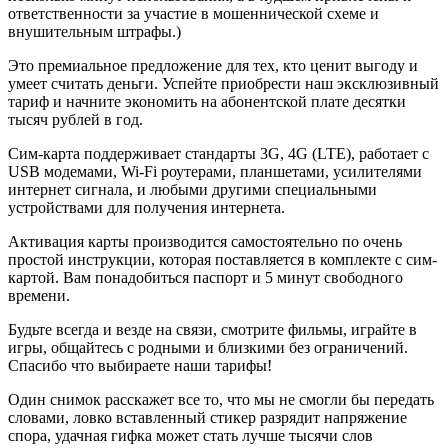
ответственности за участие в мошеннической схеме и
внушительным штрафы.)
Это премиальное предложение для тех, кто ценит выгоду и
умеет считать деньги. Успейте приобрести наш эксклюзивный
тариф и начните экономить на абонентской плате десятки
тысяч рублей в год.
Сим-карта поддерживает стандарты 3G, 4G (LTE), работает с
USB модемами, Wi-Fi роутерами, планшетами, усилителями
интернет сигнала, и любыми другими специальными
устройствами для получения интернета.
Активация карты производится самостоятельно по очень
простой инструкции, которая поставляется в комплекте с сим-
картой. Вам понадобиться паспорт и 5 минут свободного
времени.
Будьте всегда и везде на связи, смотрите фильмы, играйте в
игры, общайтесь с родными и близкими без ограничений.
Спасибо что выбираете наши тарифы!
Один снимок расскажет все то, что мы не смогли бы передать
словами, ловко вставленный стикер разрядит напряжение
спора, удачная гифка может стать лучше тысячи слов