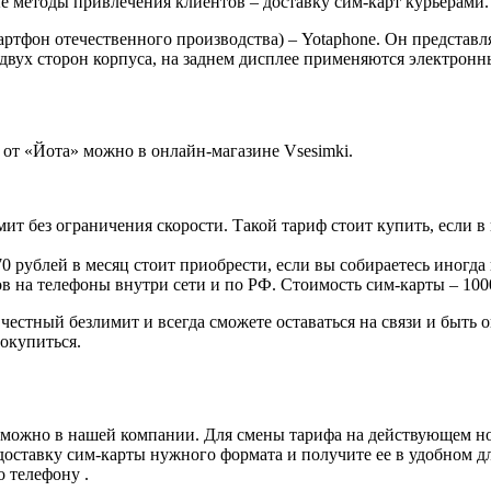
 методы привлечения клиентов – доставку сим-карт курьерами.
артфон отечественного производства) – Yotaphone. Он представ
 двух сторон корпуса, на заднем дисплее применяются электронн
т «Йота» можно в онлайн-магазине Vsesimki.
имит без ограничения скорости. Такой тариф стоит купить, если 
270 рублей в месяц стоит приобрести, если вы собираетесь иногд
ов на телефоны внутри сети и по РФ. Стоимость сим-карты – 100
естный безлимит и всегда сможете оставаться на связи и быть 
 окупиться.
 можно в нашей компании. Для смены тарифа на действующем ном
доставку сим-карты нужного формата и получите ее в удобном дл
 телефону .