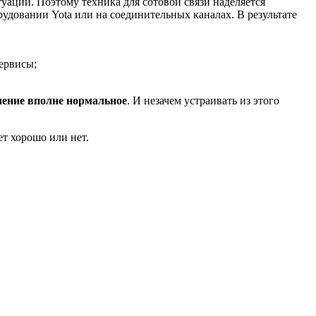
уаций. Поэтому техника для сотовой связи наделяется
рудовании Yota или на соединительных каналах. В результате
сервисы;
ление вполне нормальное
. И незачем устраивать из этого
ет хорошо или нет.