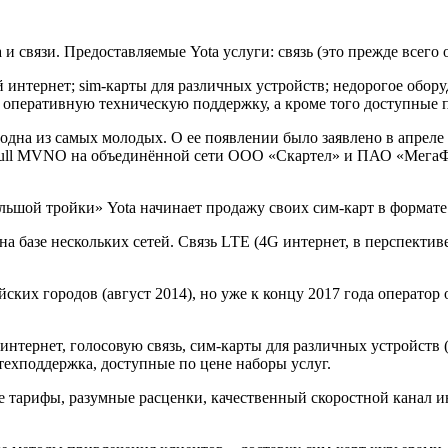
и связи. Предоставляемые Yota услуги: связь (это прежде всего 
ой интернет; sim-карты для различных устройств; недорогое обо
оперативную техническую поддержку, а кроме того доступные п
дна из самых молодых. О ее появлении было заявлено в апреле 
 Full MVNO на объединённой сети ООО «Скартел» и ПАО «МегаФ
льшой тройки» Yota начинает продажу своих сим-карт в формате
на базе нескольких сетей. Связь LTE (4G интернет, в перспекти
ских городов (август 2014), но уже к концу 2017 года операто
нтернет, голосовую связь, сим-карты для различных устройств 
техподдержка, доступные по цене наборы услуг.
 тарифы, разумные расценки, качественный скоростной канал ин