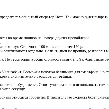
предлагает мобильный оператор Йота. Так можно будет выбрать
уются во время звонков на номера других провайдеров.
.
кет минут. Стоимость 100 мин. составляет 170 р.
и оплачиваются отдельно. Если 30 дней не прошло, разговоры 
уту. По территории России стоимость минуты 3,9 рубля. Такие ра
о 50 гигабайт. Возможна покупка безлимита для смартфона, но с
телем приблизительно расходуется трафика.
а счете не будет денег. Стоит учитывать, что использовать сим-к
Кбит в секунду.
бным относятся торренты. В таком случае скорость будет снижен