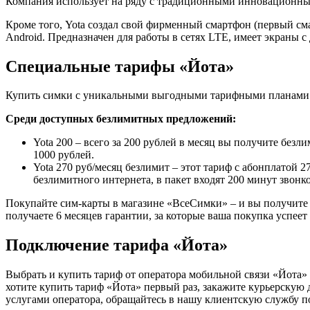
Компания использует на ряду с традиционными инновационные
Кроме того, Yota создал свой фирменный смартфон (первый см
Android. Предназначен для работы в сетях LTE, имеет экраны с
Специальные тарифы «Йота»
Купить симки с уникальными выгодными тарифными планами о
Среди доступных безлимитных предложений:
Yota 200 – всего за 200 рублей в месяц вы получите безл
1000 рублей.
Yota 270 руб/месяц безлимит – этот тариф с абонплатой 
безлимитного интернета, в пакет входят 200 минут звонк
Покупайте сим-карты в магазине «ВсеСимки» – и вы получите ч
получаете 6 месяцев гарантии, за которые ваша покупка успеет
Подключение тарифа «Йота»
Выбрать и купить тариф от оператора мобильной связи «Йота»
хотите купить тариф «Йота» первый раз, закажите курьерскую 
услугами оператора, обращайтесь в нашу клиентскую службу по