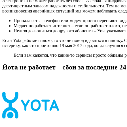
Электроника не может работать без сбоев. А сложная цифрова
десятикратным запасом надежности и стабильности. Тем не мене
возникновения аварийных ситуаций мы можем наблюдать след
Пропала сеть – телефон или модем просто перестают виде
Медленно работает интернет – если он работает плохо, п
Нельзя дозвониться до другого абонента – Yota указывает
Если Yota работает плохо, то это не повод вдаваться в панику.
истерику, как это произошло 19 мая 2017 года, когда случился
Если вам кажется, что какие-то сервисы просто обязаны р
Йота не работает – сбои за последние 24