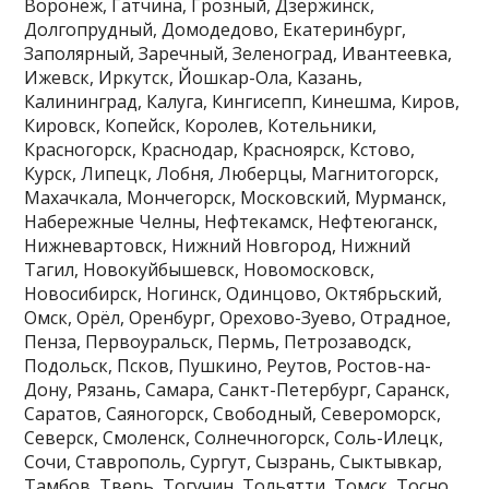
Воронеж, Гатчина, Грозный, Дзержинск,
Долгопрудный, Домодедово, Екатеринбург,
Заполярный, Заречный, Зеленоград, Ивантеевка,
Ижевск, Иркутск, Йошкар-Ола, Казань,
Калининград, Калуга, Кингисепп, Кинешма, Киров,
Кировск, Копейск, Королев, Котельники,
Красногорск, Краснодар, Красноярск, Кстово,
Курск, Липецк, Лобня, Люберцы, Магнитогорск,
Махачкала, Мончегорск, Московский, Мурманск,
Набережные Челны, Нефтекамск, Нефтеюганск,
Нижневартовск, Нижний Новгород, Нижний
Тагил, Новокуйбышевск, Новомосковск,
Новосибирск, Ногинск, Одинцово, Октябрьский,
Омск, Орёл, Оренбург, Орехово-Зуево, Отрадное,
Пенза, Первоуральск, Пермь, Петрозаводск,
Подольск, Псков, Пушкино, Реутов, Ростов-на-
Дону, Рязань, Самара, Санкт-Петербург, Саранск,
Саратов, Саяногорск, Свободный, Североморск,
Северск, Смоленск, Солнечногорск, Соль-Илецк,
Сочи, Ставрополь, Сургут, Сызрань, Сыктывкар,
Тамбов, Тверь, Тогучин, Тольятти, Томск, Тосно,