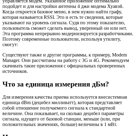
управляется модем. Указанное приложение оптимально
подойдет и для настройки антенны 4 джи модема Хуавэй.
Когда откроется базовое меню, в нем нужно найти графу,
которая называется RSSI. Это и есть те сведения, которые
указывают на уровень сигнала. Судя по этому показателю,
пользователь сможет сделать вывод, уверенный он или нет.
Эта программа непрерывно модернизируется разработчиками.
Поэтому современные пользователи, используя утилиту,
смогут:
Существуют также и другие программы, к примеру, Modem
Manager. Они рассчитаны на работу с 3G и 4G. Рекомендуем
скачивать такие приложения с официальных проверенных
источников.
Что за единица измерения дБм?
Для измерения качества приема используется внесистемная
единица dBm (децибел милливатт), которая представляет
собой отношение получаемого сигнала к стандартной
величине. Она показывает, на сколько децибел параметры
сигнала, идущего от базовой станции, меньше (или, при
положительных значениях, больше) величины в 1 мВт.