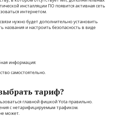
тву, в котором отсутствует wifi, дополнительных
атической инсталляции ПО появится активная сеть
ьзоваться интернетом.
связи нужно будет дополнительно установить
ть названия и настроить безопасность в виде
бная информация:
ство самостоятельно.
выбрать тариф?
льзоваться главной фишкой Yota правильно.
ения с нетарифицируемым трафиком.
не может.