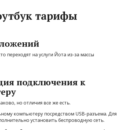
оутбук тарифы
дложений
о переходят на услуги Йота из-за массы
ция подключения к
теру
ково, но отличия все же есть.
ьному компьютеру посредством USB-разъема. Для
ополнительно установить беспроводную сеть.