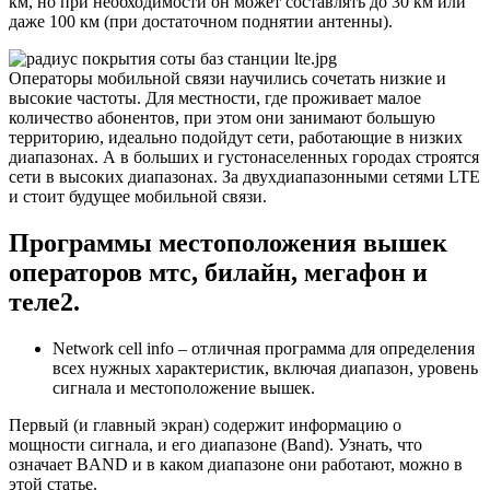
км, но при необходимости он может составлять до 30 км или
даже 100 км (при достаточном поднятии антенны).
Операторы мобильной связи научились сочетать низкие и
высокие частоты. Для местности, где проживает малое
количество абонентов, при этом они занимают большую
территорию, идеально подойдут сети, работающие в низких
диапазонах. А в больших и густонаселенных городах строятся
сети в высоких диапазонах. За двухдиапазонными сетями LTE
и стоит будущее мобильной связи.
Программы местоположения вышек
операторов мтс, билайн, мегафон и
теле2.
Network
cell
info
– отличная программа для определения
всех нужных характеристик, включая диапазон, уровень
сигнала и местоположение вышек.
Первый (и главный экран) содержит информацию о
мощности сигнала, и его диапазоне (Band). Узнать, что
означает BAND и в каком диапазоне они работают, можно в
этой статье.