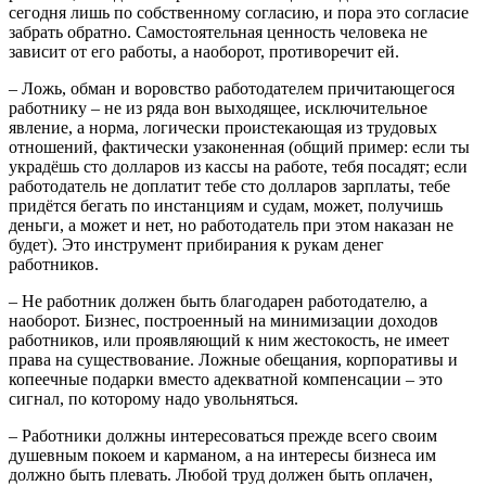
сегодня лишь по собственному согласию, и пора это согласие
забрать обратно. Самостоятельная ценность человека не
зависит от его работы, а наоборот, противоречит ей.
– Ложь, обман и воровство работодателем причитающегося
работнику – не из ряда вон выходящее, исключительное
явление, а норма, логически проистекающая из трудовых
отношений, фактически узаконенная (общий пример: если ты
украдёшь сто долларов из кассы на работе, тебя посадят; если
работодатель не доплатит тебе сто долларов зарплаты, тебе
придётся бегать по инстанциям и судам, может, получишь
деньги, а может и нет, но работодатель при этом наказан не
будет). Это инструмент прибирания к рукам денег
работников.
– Не работник должен быть благодарен работодателю, а
наоборот. Бизнес, построенный на минимизации доходов
работников, или проявляющий к ним жестокость, не имеет
права на существование. Ложные обещания, корпоративы и
копеечные подарки вместо адекватной компенсации – это
сигнал, по которому надо увольняться.
– Работники должны интересоваться прежде всего своим
душевным покоем и карманом, а на интересы бизнеса им
должно быть плевать. Любой труд должен быть оплачен,