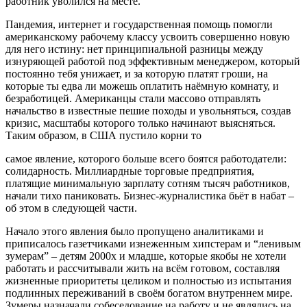
работник уволился на месте.
Пандемия, интернет и государственная помощь помогли
американскому рабочему классу усвоить совершенно новую
для него истину: нет принципиальной разницы между
изнуряющей работой под эффективным менеджером, который
постоянно тебя унижает, и за которую платят гроши, на
которые ты едва ли можешь оплатить наёмную комнату, и
безработицей. Американцы стали массово отправлять
начальство в известные пешие походы и увольняться, создав
кризис, масштабы которого только начинают выясняться.
Таким образом, в США пустило корни то
самое явление, которого больше всего боятся работодатели:
солидарность. Миллиардные торговые предприятия,
платящие минимальную зарплату сотням тысяч работников,
начали тихо паниковать. Бизнес-журналистика бьёт в набат –
об этом в следующей части.
Начало этого явления было пропущено аналитиками и
приписалось газетчиками изнеженным хипстерам и “ленивым
зумерам” – детям 2000х и младше, которые якобы не хотели
работать и рассчитывали жить на всём готовом, составляя
жизненные приоритеты целиком и полностью из испытания
подлинных переживаний в своём богатом внутреннем мире.
Зумеры назначали собеседование на работу и не являлись на