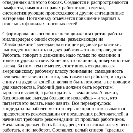
отведённых для этого боксах
. Создаются и распространяются
памфлеты, памятки о правах работников, заметки,
систематизирующие происходящее и другие агитационные
материалы. Потихоньку отмечается повышение зарплат в
отдельных филиалах торговых сетей.
Сформировались основные цели движения против работы:
миллиардеры с одной стороны, разъезжающие на
“Ламборджини” менеджеры и нищие рядовые работники,
вынужденные пахать на двух работах – это несправедливо.
Работать, говорят в движении, надо только по желанию и
только в удовольствие. Конечно, это наивный, поверхностный
взгляд. За ним, тем не менее, стоит вновь открывшееся
американскому рабочему классу понимание: самоценность
человека не зависит от того, как тяжело он работает, и гнуть
спину на дядю за копейки должно быть позором, а не поводом
для хвастовства. Рабочий день должен быть коротким,
зарплата высокой, а работодатель – вежливым. А значит,
баснословные выгоды больше не извлечёшь – и тех, кто
пытается это делать, надо давить. Всё перевернулось:
кандидаты на рабочее место теперь не просто отказываются
предоставить рекомендации от предыдущих работодателей, а
начинают требовать рекомендации от прошлых работников.
Начальник должен быть благодарен, что ты согласился у него
работать, а не наоборот. Составлен целый список “красных