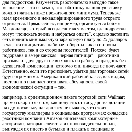
для подростков. Разумеется, работодателю выгодно такое
мышление – это означает, что работнику на полную ставку
можно платить ниже прожиточного минимума. Теперь же
идея временного и неквалифицированного труда открыто
отрицается. Прямо сейчас, например, организуется бойкот
Макдоналдс, который всегда считался местом, где подростки
могут “понюхать жизнь и набраться опыта”, с целью заставить
сеть поднять минимальную заработную плату до 25 долларов
в час; эта инициатива набирает обороты как со стороны
работников, так и со стороны посетителей. Похоже, будет
подорвана и американская “чёрная пятница” – работники
призывают друг друга не выходить на работу в праздник без
адекватной компенсации, которую они никогда не получают.
Естественно, если это произойдёт, убытки для торговых сетей
будут огромными. Американский рабочий класс, как видим,
постепенно начинает осознавать абсурдность своей
экономической ситуации – так,
например, в ориентационном пакете торговой сети Wallmart
прямо говорится о том, как получать от государства дотации
на еду, поскольку на зарплату не выжить, что стоит
государству
миллиарды в социальных программах
; складские
работники компании Amazon описывают компьютерные
алгоритмы, которые следят за их производительностью,
вынуждая их писать в бутылки
и плакать в
специально