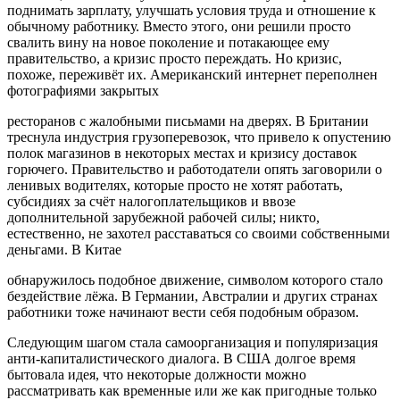
поднимать зарплату, улучшать условия труда и отношение к
обычному работнику. Вместо этого, они решили просто
свалить вину на новое поколение и потакающее ему
правительство, а кризис просто переждать. Но кризис,
похоже, переживёт их. Американский интернет переполнен
фотографиями закрытых
ресторанов с жалобными письмами на дверях. В Британии
треснула индустрия грузоперевозок, что привело к опустению
полок магазинов в некоторых местах и кризису доставок
горючего. Правительство и работодатели опять заговорили о
ленивых водителях, которые просто не хотят работать,
субсидиях за счёт налогоплательщиков и ввозе
дополнительной зарубежной рабочей силы; никто,
естественно, не захотел расставаться со своими собственными
деньгами. В Китае
обнаружилось подобное движение, символом которого стало
бездействие лёжа. В Германии, Австралии и других странах
работники тоже начинают вести себя подобным образом.
Следующим шагом стала самоорганизация и популяризация
анти-капиталистического диалога. В США долгое время
бытовала идея, что некоторые должности можно
рассматривать как временные или же как пригодные только