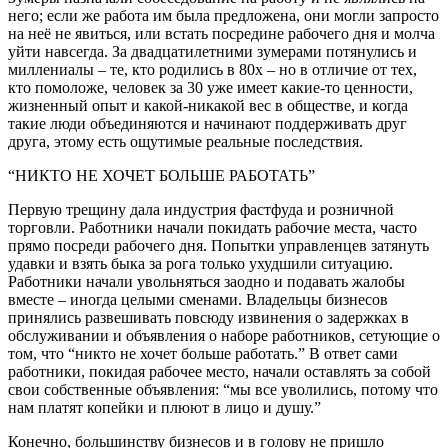
него; если же работа им была предложена, они могли запросто
на неё не явиться, или встать посредине рабочего дня и молча
уйти навсегда. За двадцатилетними зумерами потянулись и
миллениалы – те, кто родились в 80х – но в отличие от тех,
кто помоложе, человек за 30 уже имеет какие-то ценности,
жизненный опыт и какой-никакой вес в обществе, и когда
такие люди объединяются и начинают поддерживать друг
друга, этому есть ощутимые реальные последствия.
“НИКТО НЕ ХОЧЕТ БОЛЬШЕ РАБОТАТЬ”
Первую трещину дала индустрия фастфуда и розничной
торговли. Работники начали покидать рабочие места, часто
прямо посреди рабочего дня. Попытки управленцев затянуть
удавки и взять быка за рога только ухудшили ситуацию.
Работники начали увольняться заодно и подавать жалобы
вместе – иногда целыми сменами. Владельцы бизнесов
принялись развешивать повсюду извинения о задержках в
обслуживании и объявления о наборе работников, сетующие о
том, что “
никто не хочет больше работать
.” В ответ сами
работники, покидая рабочее место, начали оставлять за собой
свои собственные объявления: “мы все уволились, потому что
нам платят копейки и плюют в лицо и душу.”
Конечно, большинству бизнесов и в голову не пришло