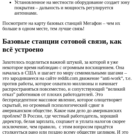
Установленное на местности оборудование создает зону
покрытия – дальность и мощность регулируется
антеннами.
Посмотрите на карту базовых станций Мегафон – чем их
больше в одном месте, тем лучше связь!
Базовые станции сотовой связи, как
всё устроено
Захотелось поделиться важной штукой, за которой я уже
некоторое время наблюдаю с огромным восхищением. Она
началась в США и шагает по миру семимильными шагами –
это зародившееся на сайте
reddit.com
движение “
anti-work
“, т.е.
против работы, которое охватило миллионы и начинает
распространяться повсеместно, и сопутствующий “великий
отказ” работников от плохих работодателей. Это
беспрецедентное массовое явление, которое олицетворяет
скрытый, но огромный психологический сдвиг в
американском обществе. Какое нам дело до американских
проблем? В России, где честный работодатель, хороший
директор, белая зарплата, соцпакет и уплата налогов скорее
исключение, чем правило, с этим вопросом придётся
столкнуться рано или поздно всему обществу целиком. И это