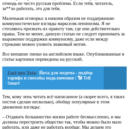
отнюдь не чисто русская проблема. Если тебя, читатель,
за**ло работать, это для тебя.
Маленькая оговорка: я никоим образом не поддерживаю
коммунистические взгляды марксизм-ленинизма. Я не
стесняюсь признать их правоту там, где они действительно
правы. Тем не менее, данную статью не следует принимать за
выражение поддержки коммунизму, даже если между
строками можно уловить знакомый мотив.
Все внешние линки на английском языке. Опубликованные в
статье картинки переведены на русский.
Ещё про Yota:
Йота для модема - подбор
тарифа и способы подключения | 📶 Tell
Smart
Тем, кому лень читать всё написанное (а скорее всего, я таких
постов сделаю несколько), обобщу популярные в этом
движении взгляды:
– Отдавать большинство жизни работе бесмыссленно, и мы
должны перестроить общество так, чтобы можно было мало
работать, или даже не работать вообще. Мы делаем это