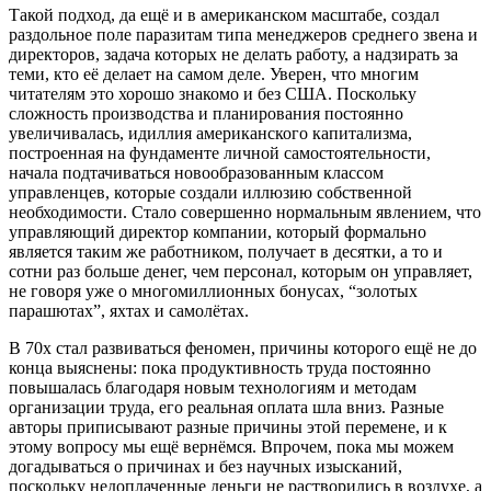
Такой подход, да ещё и в американском масштабе, создал
раздольное поле паразитам типа менеджеров среднего звена и
директоров, задача которых не делать работу, а надзирать за
теми, кто её делает на самом деле. Уверен, что многим
читателям это хорошо знакомо и без США. Поскольку
сложность производства и планирования постоянно
увеличивалась, идиллия американского капитализма,
построенная на фундаменте личной самостоятельности,
начала подтачиваться новообразованным классом
управленцев, которые создали иллюзию собственной
необходимости. Стало совершенно нормальным явлением, что
управляющий директор компании, который формально
является таким же работником, получает в десятки, а то и
сотни раз больше денег, чем персонал, которым он управляет,
не говоря уже о многомиллионных бонусах, “золотых
парашютах”, яхтах и самолётах.
В 70х стал развиваться феномен, причины которого ещё не до
конца выяснены: пока продуктивность труда постоянно
повышалась благодаря новым технологиям и методам
организации труда, его реальная оплата шла вниз. Разные
авторы приписывают разные причины этой перемене, и к
этому вопросу мы ещё вернёмся. Впрочем, пока мы можем
догадываться о причинах и без научных изысканий,
поскольку недоплаченные деньги не растворились в воздухе, а