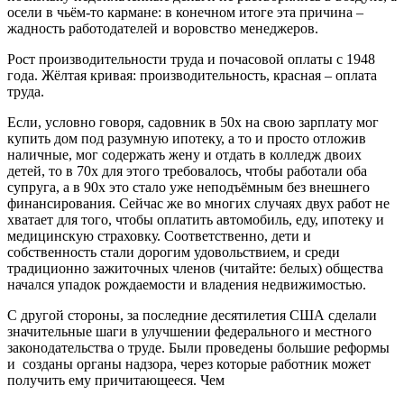
осели в чьём-то кармане: в конечном итоге эта причина –
жадность работодателей и воровство менеджеров.
Рост производительности труда и почасовой оплаты с 1948
года. Жёлтая кривая: производительность, красная – оплата
труда.
Если, условно говоря, садовник в 50х на свою зарплату мог
купить дом под разумную ипотеку, а то и просто отложив
наличные, мог содержать жену и отдать в колледж двоих
детей, то в 70х для этого требовалось, чтобы работали оба
супруга, а в 90х это стало уже неподъёмным без внешнего
финансирования. Сейчас же во многих случаях двух работ не
хватает для того, чтобы оплатить автомобиль, еду, ипотеку и
медицинскую страховку. Соответственно, дети и
собственность стали дорогим удовольствием, и среди
традиционно зажиточных членов (читайте: белых) общества
начался упадок рождаемости и владения недвижимостью.
С другой стороны, за последние десятилетия США сделали
значительные шаги в улучшении федерального и местного
законодательства о труде. Были проведены большие реформы
и созданы органы надзора, через которые работник может
получить ему причитающееся. Чем