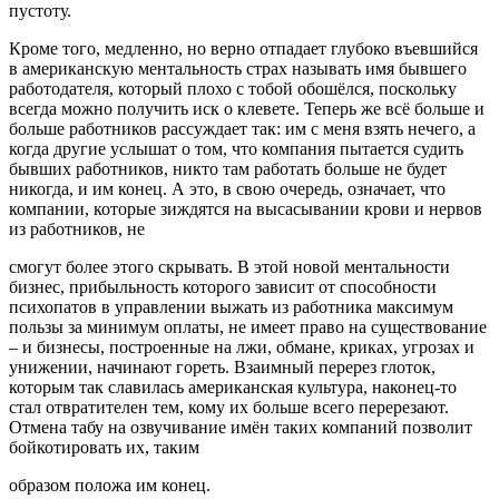
пустоту.
Кроме того, медленно, но верно отпадает глубоко въевшийся
в американскую ментальность страх называть имя бывшего
работодателя, который плохо с тобой обошёлся, поскольку
всегда можно получить иск о клевете. Теперь же всё больше и
больше работников рассуждает так: им с меня взять нечего, а
когда другие услышат о том, что компания пытается судить
бывших работников, никто там работать больше не будет
никогда, и им конец. А это, в свою очередь, означает, что
компании, которые зиждятся на высасывании крови и нервов
из работников, не
смогут более этого скрывать. В этой новой ментальности
бизнес, прибыльность которого зависит от способности
психопатов в управлении выжать из работника максимум
пользы за минимум оплаты, не имеет право на существование
– и бизнесы, построенные на лжи, обмане, криках, угрозах и
унижении, начинают гореть. Взаимный перерез глоток,
которым так славилась американская культура, наконец-то
стал отвратителен тем, кому их больше всего перерезают.
Отмена табу на озвучивание имён таких компаний позволит
бойкотировать их, таким
образом положа им конец.