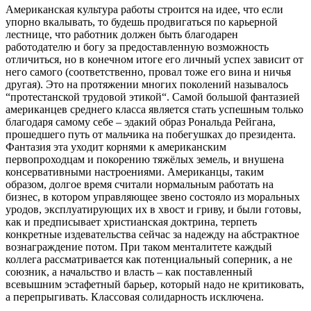
Американская культура работы строится на идее, что если
упорно вкалывать, то будешь продвигаться по карьерной
лестнице, что работник должен быть благодарен
работодателю и богу за предоставленную возможность
отличиться, но в конечном итоге его личный успех зависит от
него самого (соответственно, провал тоже его вина и ничья
другая). Это на протяжении многих поколений называлось
“
протестанской трудовой этикой
“. Самой большой фантазией
американцев среднего класса является стать успешным только
благодаря самому себе – эдакий образ Рональда Рейгана,
прошедшего путь от мальчика на побегушках до президента.
Фантазия эта уходит корнями к американским
первопроходцам и покорению тяжёлых земель, и внушена
консервативными настроениями. Американцы, таким
образом, долгое время считали нормальным работать на
бизнес, в котором управляющее звено состояло из моральных
уродов, эксплуатирующих их в хвост и гриву, и были готовы,
как и предписывает христианская доктрина, терпеть
конкретные издевательства сейчас за надежду на абстрактное
вознаграждение потом. При таком менталитете каждый
коллега рассматривается как потенциальный соперник, а не
союзник, а начальство и власть – как поставленный
всевышним эстафетный барьер, который надо не критиковать,
а перепрыгивать. Классовая солидарность исключена.