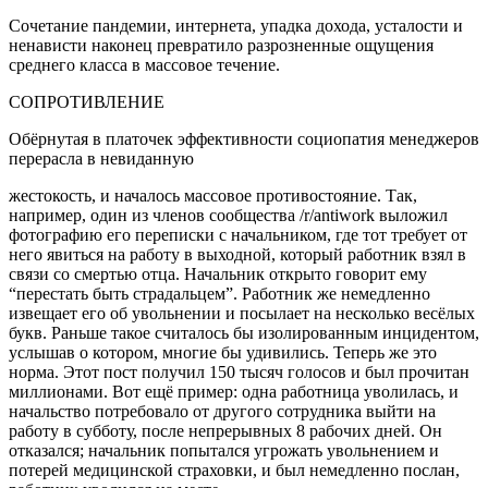
Сочетание пандемии, интернета, упадка дохода, усталости и
ненависти наконец превратило разрозненные ощущения
среднего класса в массовое течение.
СОПРОТИВЛЕНИЕ
Обёрнутая в платочек эффективности социопатия менеджеров
перерасла в невиданную
жестокость, и началось массовое противостояние. Так,
например, один из членов сообщества /r/antiwork выложил
фотографию его переписки с начальником
, где тот требует от
него явиться на работу в выходной, который работник взял в
связи со смертью отца. Начальник открыто говорит ему
“перестать быть страдальцем”. Работник же немедленно
извещает его об увольнении и посылает на несколько весёлых
букв. Раньше такое считалось бы изолированным инцидентом,
услышав о котором, многие бы удивились. Теперь же это
норма. Этот пост получил 150 тысяч голосов и был прочитан
миллионами.
Вот ещё пример
: одна работница уволилась, и
начальство потребовало от другого сотрудника выйти на
работу в субботу, после непрерывных 8 рабочих дней. Он
отказался; начальник попытался угрожать увольнением и
потерей медицинской страховки, и был немедленно послан,