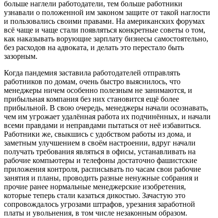
больше наглели работодатели, тем больше работники
узнавали о положенной им законом защите от такой наглости
и пользовались своими правами. На американских форумах
всё чаще и чаще стали появляться конкретные советы о том,
как наказывать ворующие зарплату бизнесы самостоятельно,
без расходов на адвоката, и делать это перестало быть
зазорным.
Когда пандемия заставила работодателей отправлять
работников по домам, очень быстро выяснилось, что
менеджеры ничем особенно полезным не занимаются, и
прибыльная компания без них становится ещё более
прибыльной. В свою очередь, менеджеры начали осознавать,
чем им угрожает удалённая работа их подчинённых, и начали
всеми правдами и неправдами пытаться от неё избавиться.
Работники же, свыкшись с удобством работы из дома, и
заметным улучшением в своём настроении, вдруг начали
получать требования являться в офисы, устанавливать на
рабочие компьютеры и телефоны достаточно фашистские
приложения контроля, расписывать по часам свои рабочие
занятия и планы, проводить разные ненужные собрания и
прочие ранее нормальные менеджерские изобретения,
которые теперь стали казаться дикостью. Зачастую это
сопровождалось угрозами штрафов, урезания заработной
платы и увольнения, в том числе незаконным образом.