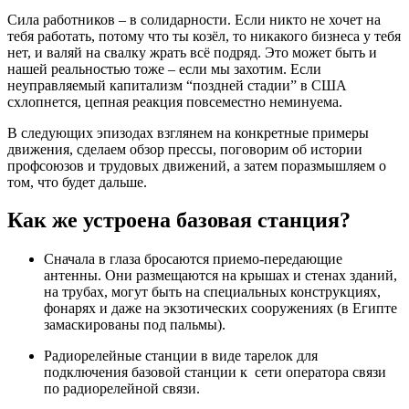
Сила работников – в солидарности. Если никто не хочет на
тебя работать, потому что ты козёл, то никакого бизнеса у тебя
нет, и валяй на свалку жрать всё подряд. Это может быть и
нашей реальностью тоже – если мы захотим. Если
неуправляемый капитализм “поздней стадии” в США
схлопнется, цепная реакция повсеместно неминуема.
В следующих эпизодах взглянем на конкретные примеры
движения, сделаем обзор прессы, поговорим об истории
профсоюзов и трудовых движений, а затем поразмышляем о
том, что будет дальше.
Как же устроена базовая станция?
Сначала в глаза бросаются приемо-передающие
антенны. Они размещаются на крышах и стенах зданий,
на трубах, могут быть на специальных конструкциях,
фонарях и даже на экзотических сооружениях (в Египте
замаскированы под пальмы).
Радиорелейные станции в виде тарелок для
подключения базовой станции к сети оператора связи
по радиорелейной связи.