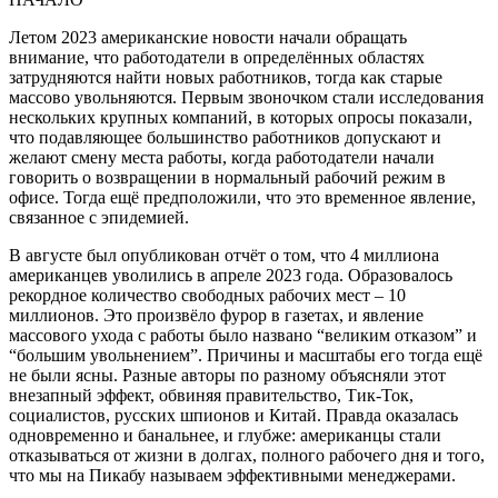
Летом 2023 американские новости начали обращать
внимание, что работодатели в определённых областях
затрудняются найти новых работников, тогда как старые
массово увольняются. Первым звоночком стали исследования
нескольких крупных компаний, в которых опросы показали,
что подавляющее большинство работников допускают и
желают смену места работы, когда работодатели начали
говорить о возвращении в нормальный рабочий режим в
офисе. Тогда ещё предположили, что это временное явление,
связанное с эпидемией.
В августе был опубликован отчёт о том, что 4 миллиона
американцев уволились в апреле 2023 года. Образовалось
рекордное количество свободных рабочих мест – 10
миллионов. Это произвёло фурор в газетах, и явление
массового ухода с работы было названо “великим отказом” и
“большим увольнением”. Причины и масштабы его тогда ещё
не были ясны. Разные авторы по разному объясняли этот
внезапный эффект, обвиняя правительство, Тик-Ток,
социалистов, русских шпионов и Китай. Правда оказалась
одновременно и банальнее, и глубже: американцы стали
отказываться от жизни в долгах, полного рабочего дня и того,
что мы на Пикабу называем эффективными менеджерами.