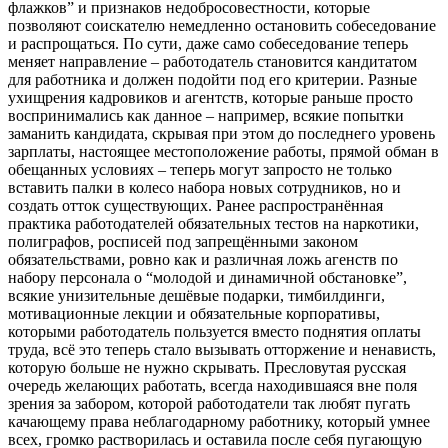
флажков” и признаков недобросовестности, которые
позволяют соискателю немедленно остановить собеседование
и распрощаться. По сути, даже само собеседование теперь
меняет направление – работодатель становится кандитатом
для работника и должен подойти под его критерии. Разные
ухищрения кадровиков и агентств, которые раньше просто
воспринимались как данное – например, всякие попытки
заманить кандидата, скрывая при этом до последнего уровень
зарплаты, настоящее местоположение работы, прямой обман в
обещанных условиях – теперь могут запросто не только
вставить палки в колесо набора новых сотрудников, но и
создать отток существующих. Ранее распространённая
практика работодателей обязательных тестов на наркотики,
полиграфов, росписей под запрещёнными законом
обязательствами, ровно как и различная ложь агенств по
набору персонала о “молодой и динамичной обстановке”,
всякие унизительные дешёвые подарки, тимбилдинги,
мотивационные лекции и обязательные корпоративы,
которыми работодатель пользуется вместо поднятия оплаты
труда, всё это теперь стало вызывать отторжение и ненависть,
которую больше не нужно скрывать. Пресловутая русская
очередь желающих работать, всегда находившаяся вне поля
зрения за забором, которой работодатели так любят пугать
качающему права неблагодарному работнику, который умнее
всех, громко растворилась и оставила после себя пугающую