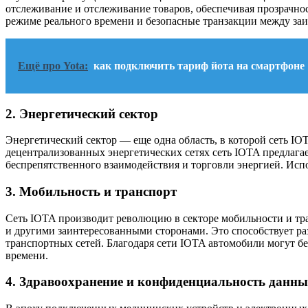
отслеживание и отслеживание товаров, обеспечивая прозрачнос
режиме реального времени и безопасные транзакции между за
Ещё про Yota:
как подключить тариф йота на смартфоне
2. Энергетический сектор
Энергетический сектор — еще одна область, в которой сеть I
децентрализованных энергетических сетях сеть IOTA предлага
беспрепятственного взаимодействия и торговли энергией. Исп
3. Мобильность и транспорт
Сеть IOTA производит революцию в секторе мобильности и тр
и другими заинтересованными сторонами. Это способствует р
транспортных сетей. Благодаря сети IOTA автомобили могут б
времени.
4. Здравоохранение и конфиденциальность данн