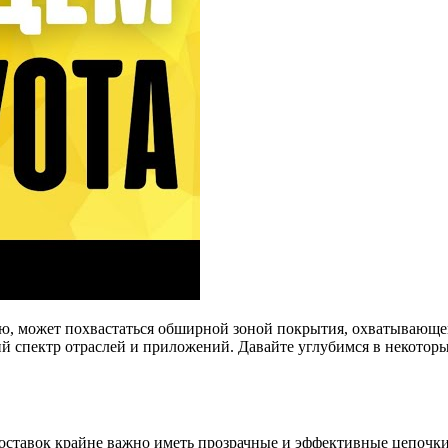
ью, может похвастаться обширной зоной покрытия, охватывающе
й спектр отраслей и приложений. Давайте углубимся в некоторы
оставок крайне важно иметь прозрачные и эффективные цепочки