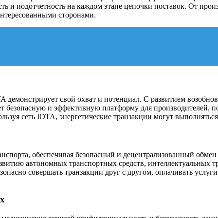
ть и подотчетность на каждом этапе цепочки поставок. От прои
интересованными сторонами.
OTA демонстрирует свой охват и потенциал. С развитием возобн
ет безопасную и эффективную платформу для производителей, п
ользуя сеть IOTA, энергетические транзакции могут выполнятьс
анспорта, обеспечивая безопасный и децентрализованный обме
азвитию автономных транспортных средств, интеллектуальных 
езопасно совершать транзакции друг с другом, оплачивать услу
ых