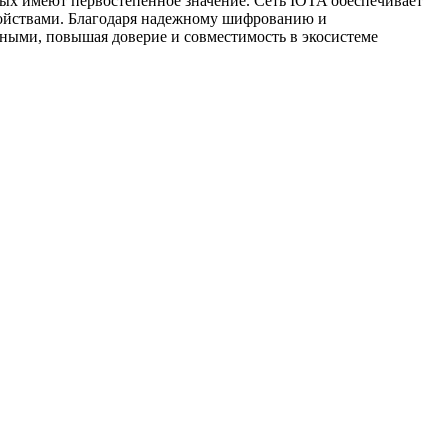
ых имеют первостепенное значение. Сеть IOTA обеспечивает
ойствами. Благодаря надежному шифрованию и
ыми, повышая доверие и совместимость в экосистеме