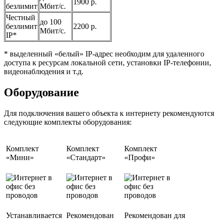
1900 р.
безлимит
Мбит/с.
Честный
до 100
безлимит
2200 р.
Мбит/с.
IP*
* выделенный «белый» IP-адрес необходим для удаленного
доступа к ресурсам локальной сети, установки IP-телефонии,
видеонаблюдения и т.д.
Оборудование
Для подключения вашего объекта к интернету рекомендуются
следующие комплекты оборудования:
Комплект
Комплект
Комплект
«Мини»
«Стандарт»
«Профи»
Устанавливается
Рекомендован
Рекомендован для