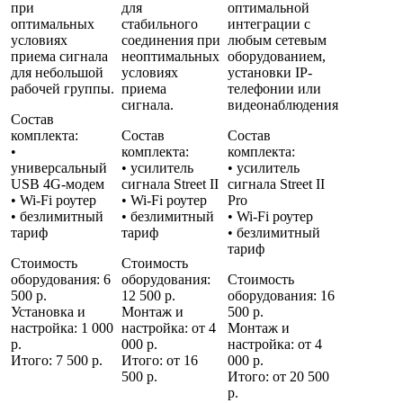
при
для
оптимальной
оптимальных
стабильного
интеграции с
условиях
соединения при
любым сетевым
приема сигнала
неоптимальных
оборудованием,
для небольшой
условиях
установки IP-
рабочей группы.
приема
телефонии или
сигнала.
видеонаблюдения
Состав
комплекта:
Состав
Состав
•
комплекта:
комплекта:
универсальный
• усилитель
• усилитель
USB 4G-модем
сигнала
Street II
сигнала
Street II
• Wi-Fi роутер
• Wi-Fi роутер
Pro
• безлимитный
• безлимитный
• Wi-Fi роутер
тариф
тариф
• безлимитный
тариф
Стоимость
Стоимость
оборудования: 6
оборудования:
Стоимость
500 р.
12 500 р.
оборудования: 16
Установка и
Монтаж и
500 р.
настройка: 1 000
настройка: от 4
Монтаж и
р.
000 р.
настройка: от 4
Итого: 7 500 р.
Итого: от 16
000 р.
500 р.
Итого: от 20 500
р.