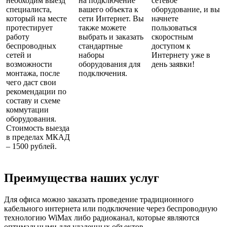
необходим выезд
на подключение
сетевое
специалиста,
вашего объекта к
оборудование, и вы
который на месте
сети Интернет. Вы
начнете
протестирует
также можете
пользоваться
работу
выбрать и заказать
скоростным
беспроводных
стандартные
доступом к
сетей и
наборы
Интернету уже в
возможности
оборудования для
день заявки!
монтажа, после
подключения.
чего даст свои
рекомендации по
составу и схеме
коммутации
оборудования.
Стоимость выезда
в пределах МКАД
– 1500 рублей.
Преимущества наших услуг
Для офиса можно заказать проведение традиционного
кабельного интернета или подключение через беспроводную
технологию WiMax либо радиоканал, которые являются
оптимальными для удаленных объектов.