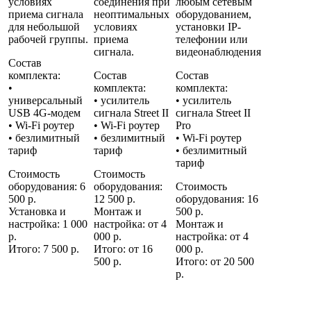
условиях
соединения при
любым сетевым
приема сигнала
неоптимальных
оборудованием,
для небольшой
условиях
установки IP-
рабочей группы.
приема
телефонии или
сигнала.
видеонаблюдения
Состав
комплекта:
Состав
Состав
•
комплекта:
комплекта:
универсальный
• усилитель
• усилитель
USB 4G-модем
сигнала
Street II
сигнала
Street II
• Wi-Fi роутер
• Wi-Fi роутер
Pro
• безлимитный
• безлимитный
• Wi-Fi роутер
тариф
тариф
• безлимитный
тариф
Стоимость
Стоимость
оборудования: 6
оборудования:
Стоимость
500 р.
12 500 р.
оборудования: 16
Установка и
Монтаж и
500 р.
настройка: 1 000
настройка: от 4
Монтаж и
р.
000 р.
настройка: от 4
Итого: 7 500 р.
Итого: от 16
000 р.
500 р.
Итого: от 20 500
р.