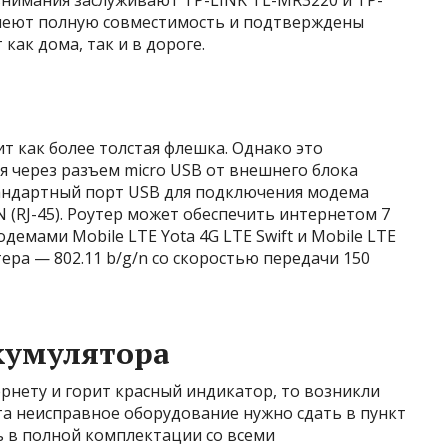
внимания заслуживают TP-LINK TL-MR3220 и TP-
имеют полную совместимость и подтверждены
как дома, так и в дороге.
ит как более толстая флешка. Однако это
 через разъем micro USB от внешнего блока
тандартный порт USB для подключения модема
 (RJ-45). Роутер может обеспечить интернетом 7
демами Mobile LTE Yota 4G LTE Swift и Mobile LTE
утера — 802.11 b/g/n со скоростью передачи 150
кумулятора
ернету и горит красный индикатор, то возникли
та неисправное оборудование нужно сдать в пункт
ь в полной комплектации со всеми