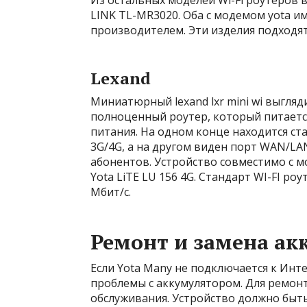
Из остальных моделей Wi-Fi роутеров 
LINK TL-MR3020. Оба с модемом yota 
производителем. Эти изделия подходят 
Lexand
Миниатюрный lexand lxr mini wi выгляд
полноценный роутер, который питается
питания. На одном конце находится с
3G/4G, а на другом виден порт WAN/LAN
абонентов. Устройство совместимо с мо
Yota LiTE LU 156 4G. Стандарт WI-FI ро
Мбит/с.
Ремонт и замена ак
Если Yota Many не подключается к Инт
проблемы с аккумулятором. Для ремон
обслуживания. Устройство должно быт