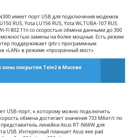
N300 имеет порт USB для подключения модемов
LU150 RUS, Yota LU156 RUS, Yota WLTUBA-107 RUS.
i-Fi 802.11n со скоростью обмена данными до 300
озможностью замены на более мощные. Есть режим
оутер поддерживает iptv с программным
ов «LAN» в режиме «прозрачный мост».
зоны покрытия Tele2 в Москве
ет USB-порт, к которому можно подключить
корость обмена достигает значения 733 Мбит/с по
 представитель линейки Asus RT-N66W для
та USB. Интересный планшет Asus eee pad