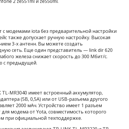
nfone 2 ze551ml и ze550ml.
ет с модемами iota без предварительной настройки
ейс также допускает ручную настройку. Высокая
чием 3-х антенн. Вы можете создать
ую сеть. Еще один представитель — link dir 620
лабого железа снижает скорость до 300 Мбит/с.
ю с предыдущей.
TL-MR3040 имеет встроенный аккумулятор,
аптера (5В, 0,5А) или от USB-разъема другого
авляет 2000 мАч. Устройство имеет 1 разъем
 для модема от Yota, совместимость которого
ем при официальной техподдержке.